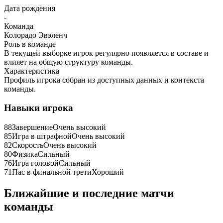
Дата рождения
-
Команда
Колорадо Эвэленч
Роль в команде
В текущей выборке игрок регулярно появляется в составе и
влияет на общую структуру команды.
Характеристика
Профиль игрока собран из доступных данных и контекста
команды.
Навыки игрока
88
Завершение
Очень высокий
85
Игра в штрафной
Очень высокий
82
Скорость
Очень высокий
80
Физика
Сильный
76
Игра головой
Сильный
71
Пас в финальной трети
Хороший
Ближайшие и последние матчи
команды