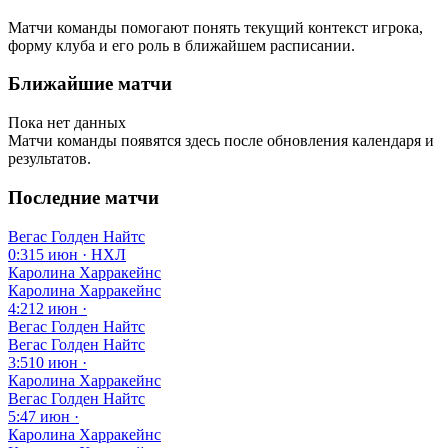
Матчи команды помогают понять текущий контекст игрока,
форму клуба и его роль в ближайшем расписании.
Ближайшие матчи
Пока нет данных
Матчи команды появятся здесь после обновления календаря и
результатов.
Последние матчи
Вегас Голден Найтс
0:3
15 июн · НХЛ
Каролина Харракейнс
Каролина Харракейнс
4:2
12 июн ·
Вегас Голден Найтс
Вегас Голден Найтс
3:5
10 июн ·
Каролина Харракейнс
Вегас Голден Найтс
5:4
7 июн ·
Каролина Харракейнс