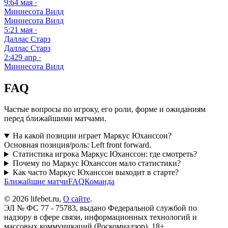
9:6
4 мая ·
Миннесота Вилд
Миннесота Вилд
5:2
1 мая ·
Даллас Старз
Даллас Старз
2:4
29 апр ·
Миннесота Вилд
FAQ
Частые вопросы по игроку, его роли, форме и ожиданиям
перед ближайшими матчами.
На какой позиции играет Маркус Юханссон?
Основная позиция/роль: Left front forward.
Статистика игрока Маркус Юханссон: где смотреть?
Почему по Маркус Юханссон мало статистики?
Как часто Маркус Юханссон выходит в старте?
Ближайшие матчи
FAQ
Команда
© 2026 lifebet.ru,
О сайте
.
ЭЛ № ФС 77 - 75783, выдано Федеральной службой по
надзору в сфере связи, информационных технологий и
массовых коммуникаций (Роскомнадзор). 18+