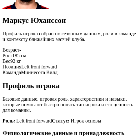
Маркус Юханссон
Профиль игрока собран по сезонным данным, роли в команде
и контексту ближайших матчей клуба.
Возраст
-
Рост
185 см
Вес
92 кг
Позиция
Left front forward
Команда
Миннесота Вилд
Профиль игрока
Базовые данные, игровая роль, характеристики и навыки,
которые помогают быстро понять тип игрока и его ценность
для команды.
Роль:
Left front forward
Статус:
Игрок основы
Физиологические данные и принадлежность