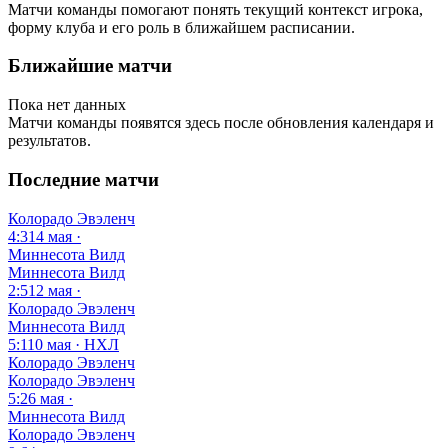
Матчи команды помогают понять текущий контекст игрока,
форму клуба и его роль в ближайшем расписании.
Ближайшие матчи
Пока нет данных
Матчи команды появятся здесь после обновления календаря и
результатов.
Последние матчи
Колорадо Эвэленч
4:3
14 мая ·
Миннесота Вилд
Миннесота Вилд
2:5
12 мая ·
Колорадо Эвэленч
Миннесота Вилд
5:1
10 мая · НХЛ
Колорадо Эвэленч
Колорадо Эвэленч
5:2
6 мая ·
Миннесота Вилд
Колорадо Эвэленч