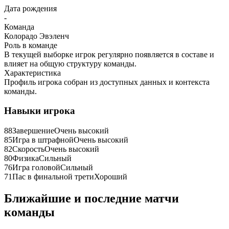
Дата рождения
-
Команда
Колорадо Эвэленч
Роль в команде
В текущей выборке игрок регулярно появляется в составе и
влияет на общую структуру команды.
Характеристика
Профиль игрока собран из доступных данных и контекста
команды.
Навыки игрока
88
Завершение
Очень высокий
85
Игра в штрафной
Очень высокий
82
Скорость
Очень высокий
80
Физика
Сильный
76
Игра головой
Сильный
71
Пас в финальной трети
Хороший
Ближайшие и последние матчи
команды