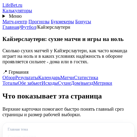
Перейти
Life
Bet
.ru
к
Калькуляторы
основному
Меню
содержанию
Матч-центр
Прогнозы
Букмекеры
Бонусы
Главная
/
Футбол
/
Кайзерслаутерн
Кайзерслаутерн: сухие матчи и игры на ноль
Сколько сухих матчей у Кайзерслаутерн, как часто команда
играет на ноль и в каких условиях надёжность в обороне
проявляется сильнее - дома или в гостях.
📍 Германия
Обзор
Результаты
Календарь
Матчи
Статистика
Тоталы
Обе забьют
Исходы
Сухие
Дом/выезд
Метрики
Что показывает эта страница
Верхние карточки помогают быстро понять главный срез
страницы и размер рабочей выборки.
Главная тема
Сухие матчи