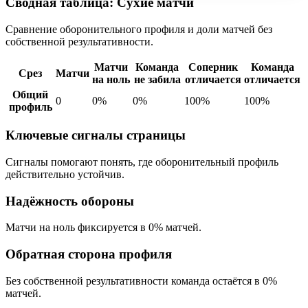
Сводная таблица: Сухие матчи
Сравнение оборонительного профиля и доли матчей без
собственной результативности.
Матчи
Команда
Соперник
Команда
Срез
Матчи
на ноль
не забила
отличается
отличается
Общий
0
0%
0%
100%
100%
профиль
Ключевые сигналы страницы
Сигналы помогают понять, где оборонительный профиль
действительно устойчив.
Надёжность обороны
Матчи на ноль фиксируется в 0% матчей.
Обратная сторона профиля
Без собственной результативности команда остаётся в 0%
матчей.