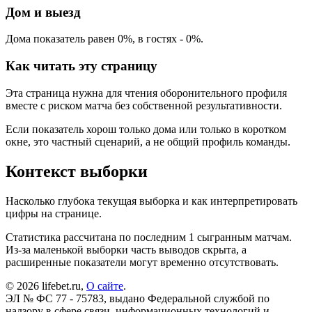
Дом и выезд
Дома показатель равен 0%, в гостях - 0%.
Как читать эту страницу
Эта страница нужна для чтения оборонительного профиля
вместе с риском матча без собственной результативности.
Если показатель хорош только дома или только в коротком
окне, это частный сценарий, а не общий профиль команды.
Контекст выборки
Насколько глубока текущая выборка и как интерпретировать
цифры на странице.
Статистика рассчитана по последним 1 сыгранным матчам.
Из-за маленькой выборки часть выводов скрыта, а
расширенные показатели могут временно отсутствовать.
© 2026 lifebet.ru,
О сайте
.
ЭЛ № ФС 77 - 75783, выдано Федеральной службой по
надзору в сфере связи, информационных технологий и