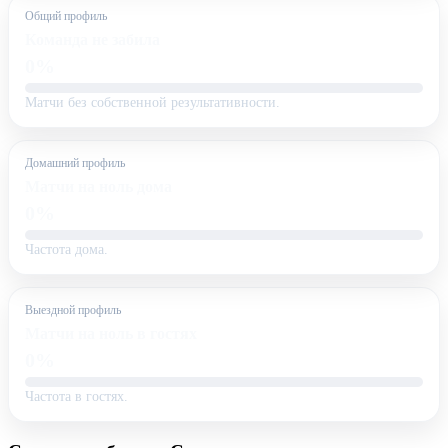
Общий профиль
Команда не забила
0%
Матчи без собственной результативности.
Домашний профиль
Матчи на ноль дома
0%
Частота дома.
Выездной профиль
Матчи на ноль в гостях
0%
Частота в гостях.