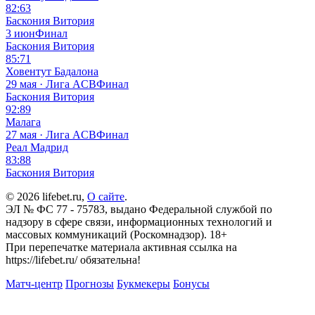
82:63
Баскония Витория
3 июн
Финал
Баскония Витория
85:71
Ховентут Бадалона
29 мая · Лига ACB
Финал
Баскония Витория
92:89
Малага
27 мая · Лига ACB
Финал
Реал Мадрид
83:88
Баскония Витория
© 2026 lifebet.ru,
О сайте
.
ЭЛ № ФС 77 - 75783, выдано Федеральной службой по
надзору в сфере связи, информационных технологий и
массовых коммуникаций (Роскомнадзор). 18+
При перепечатке материала активная ссылка на
https://lifebet.ru/ обязательна!
Матч-центр
Прогнозы
Букмекеры
Бонусы