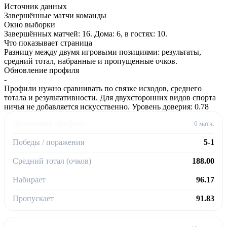
Источник данных
Завершённые матчи команды
Окно выборки
Завершённых матчей: 16. Дома: 6, в гостях: 10.
Что показывает страница
Разницу между двумя игровыми позициями: результаты,
средний тотал, набранные и пропущенные очков.
Обновление профиля
-
Профили нужно сравнивать по связке исходов, среднего
тотала и результативности. Для двухсторонних видов спорта
ничья не добавляется искусственно. Уровень доверия: 0.78
Домашний профиль
6 матч.
Победы / поражения
5-1
Средний тотал (очков)
188.00
Набирает
96.17
Пропускает
91.83