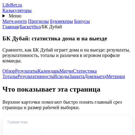
Перейти
Life
Bet
.ru
к
Калькуляторы
основному
Меню
содержанию
Матч-центр
Прогнозы
Букмекеры
Бонусы
Главная
/
Баскетбол
/
БК Дубай
БК Дубай: статистика дома и на выезде
Сравните, как БК Дубай играет дома и на выезде: результаты,
результативность, тоталы и различия в игровом профиле
команды.
Обзор
Результаты
Календарь
Матчи
Статистика
Тоталы
Результативность
Исходы
Защита
Дом/выезд
Метрики
Что показывает эта страница
Верхние карточки помогают быстро понять главный срез
страницы и размер рабочей выборки.
Главная тема
Дома и в гостях