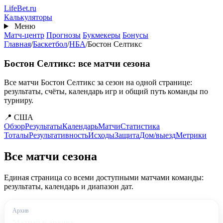
Перейти
Life
Bet
.ru
к
Калькуляторы
основному
Меню
содержанию
Матч-центр
Прогнозы
Букмекеры
Бонусы
Главная
/
Баскетбол
/
НБА
/
Бостон Селтикс
Бостон Селтикс: все матчи сезона
Все матчи Бостон Селтикс за сезон на одной странице:
результаты, счёты, календарь игр и общий путь команды по
турниру.
📍 США
Обзор
Результаты
Календарь
Матчи
Статистика
Тоталы
Результативность
Исходы
Защита
Дом/выезд
Метрики
Все матчи сезона
Единая страница со всеми доступными матчами команды:
результаты, календарь и диапазон дат.
Архив
Матчей в архиве