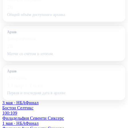
20
Общий объём доступного архива.
Архив
Завершённых
20
Матчи со счётом и итогом.
Архив
Диапазон
13 апр - 3 мая
Первая и последняя дата в архиве.
3 мая · НБА
Финал
Бостон Селтикс
100:109
Филадельфия Севенти Сиксерс
1 мая · НБА
Финал