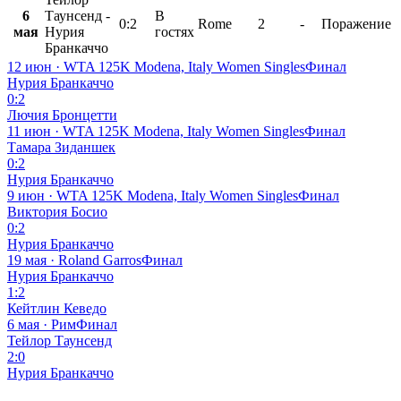
6
Таунсенд -
В
0:2
Rome
2
-
Поражение
мая
Нурия
гостях
Бранкаччо
12 июн · WTA 125K Modena, Italy Women Singles
Финал
Нурия Бранкаччо
0:2
Лючия Бронцетти
11 июн · WTA 125K Modena, Italy Women Singles
Финал
Тамара Зиданшек
0:2
Нурия Бранкаччо
9 июн · WTA 125K Modena, Italy Women Singles
Финал
Виктория Босио
0:2
Нурия Бранкаччо
19 мая · Roland Garros
Финал
Нурия Бранкаччо
1:2
Кейтлин Кеведо
6 мая · Рим
Финал
Тейлор Таунсенд
2:0
Нурия Бранкаччо