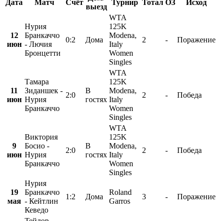
Дата
Матч
Счёт
Турнир
Тотал
ОЗ
Исход
выезд
WTA
Нурия
125K
12
Бранкаччо
Modena,
0:2
Дома
2
-
Поражение
июн
- Лючия
Italy
Бронцетти
Women
Singles
WTA
Тамара
125K
11
Зиданшек -
В
Modena,
2:0
2
-
Победа
июн
Нурия
гостях
Italy
Бранкаччо
Women
Singles
WTA
Виктория
125K
9
Босио -
В
Modena,
2:0
2
-
Победа
июн
Нурия
гостях
Italy
Бранкаччо
Women
Singles
Нурия
19
Бранкаччо
Roland
1:2
Дома
3
-
Поражение
мая
- Кейтлин
Garros
Кеведо
Тейлор