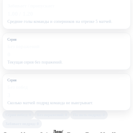
Забивает / пропускает
1.00 / 1.20
Средние голы команды и соперников на отрезке 5 матчей.
Серия
Без поражений
0
Текущая серия без поражений.
Серия
Без побед
3
Сколько матчей подряд команда не выигрывает.
Серия побед: 0
Без поражений: 0
На ноль подряд: 0
Забивает подряд: 0
Дом/