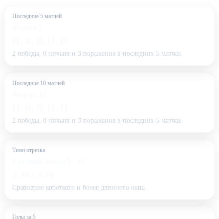
Последние 5 матчей
Форма 5
П, В, В, П, П
2 победы, 0 ничьих и 3 поражения в последних 5 матчах
Последние 10 матчей
Форма 10
П, В, В, П, П
2 победы, 0 ничьих и 3 поражения в последних 5 матчах
Темп отрезка
Средний тотал 5 / 10
2.20 / 2.20
Сравнение короткого и более длинного окна.
Голы за 5