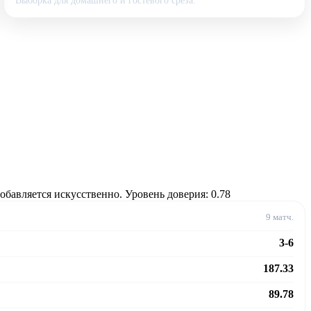
Выборка для домашнего и гостевого среза.
обавляется искусственно. Уровень доверия: 0.78
9 матч.
3-6
187.33
89.78