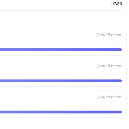
97.56
Дома / В гостях
187.33
Дома / В гостях
89.78
Дома / В гостях
97.56