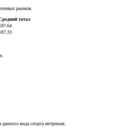
менимых рынков.
Средний тотал
187.64
187.33
е.
 данного вида спорта метрикам.