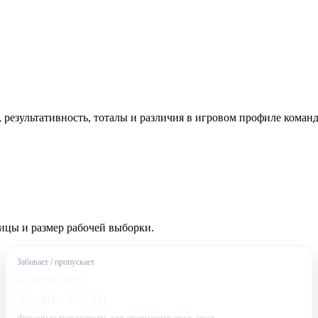
ы, результативность, тоталы и различия в игровом профиле коман
ицы и размер рабочей выборки.
Забивает / пропускает
Базовый фон
92.40 / 95.10