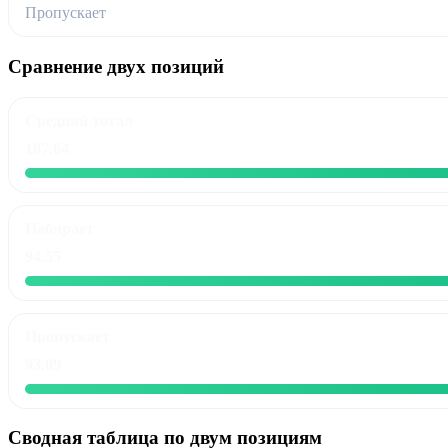
Пропускает
Сравнение двух позиций
Средний тотал
187.64
Набирает
94.55
Пропускает
93.09
Сводная таблица по двум позициям