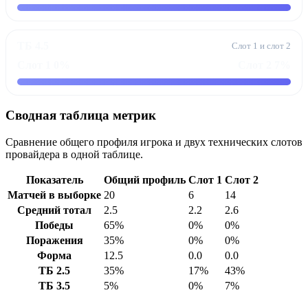
ТБ 4.5
Слот 1 и слот 2
Слот 1 0%
Слот 2 7%
Сводная таблица метрик
Сравнение общего профиля игрока и двух технических слотов
провайдера в одной таблице.
Показатель
Общий профиль
Слот 1
Слот 2
Матчей в выборке
20
6
14
Средний тотал
2.5
2.2
2.6
Победы
65%
0%
0%
Поражения
35%
0%
0%
Форма
12.5
0.0
0.0
ТБ 2.5
35%
17%
43%
ТБ 3.5
5%
0%
7%