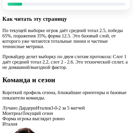
Как читать эту страницу
По текущей выборке игрок даёт средний тотал 2.5, победы
65%, поражения 35%, форма 12.5. Это базовый слой, от
которого уже читаются тотальные линии и частные
теннисные метрики.
Провайдер делит выборку по двум слотам протокола: Слот 1
даёт средний тотал 2.2, слот 2 - 2.6. Это технический сплит, а
не домашний/выездной фактор.
Команда и сезон
Короткий профиль сезона, ближайшие ориентиры и базовые
показатели команды.
Лучано Дардери
Италия
3-0-2 за 5 матчей
Монтреал
Текущий сезон
Форма игрока выглядит ровно
Италия