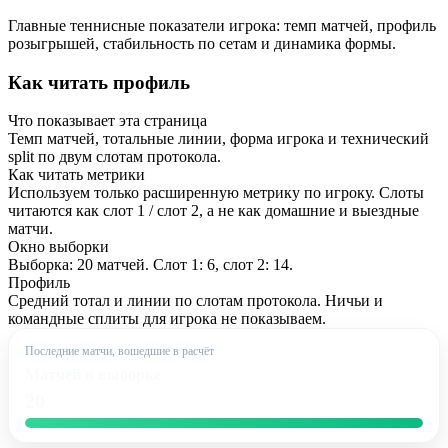
Главные теннисные показатели игрока: темп матчей, профиль
розыгрышей, стабильность по сетам и динамика формы.
Как читать профиль
Что показывает эта страница
Темп матчей, тотальные линии, форма игрока и технический
split по двум слотам протокола.
Как читать метрики
Используем только расширенную метрику по игроку. Слоты
читаются как слот 1 / слот 2, а не как домашние и выездные
матчи.
Окно выборки
Выборка: 20 матчей. Слот 1: 6, слот 2: 14.
Профиль
Средний тотал и линии по слотам протокола. Ничьи и
командные сплиты для игрока не показываем.
Последние матчи, вошедшие в расчёт
Матчей в выборке
20