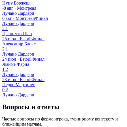
Нуну Боржеш
-
8 авг · Монтреал
Лучано Дардери
6 авг · Монтреал
Финал
Лучано Дардери
2:1
Цзюньчэн Шан
25 июл · Estoril
Финал
Александр Блокс
2:1
Лучано Дардери
24 июл · Estoril
Финал
Жайме Фариа
1:2
Лучано Дардери
23 июл · Estoril
Финал
Педро Мартинес
0:2
Лучано Дардери
Вопросы и ответы
Частые вопросы по форме игрока, турнирному контексту и
ближайшим матчам.