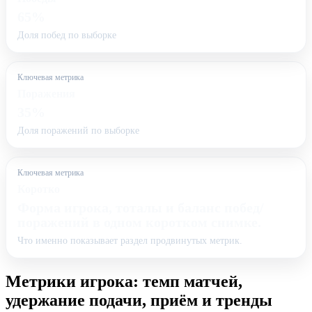
65%
Доля побед по выборке
Ключевая метрика
Поражения
35%
Доля поражений по выборке
Ключевая метрика
Коротко
Форма игрока, тоталы и баланс побед/
поражений в одном коротком снимке.
Что именно показывает раздел продвинутых метрик.
Метрики игрока: темп матчей,
удержание подачи, приём и тренды