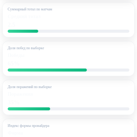
Суммарный тотал по матчам
Средний тотал
2.5
Доля побед по выборке
Победы
65%
Доля поражений по выборке
Поражения
35%
Индекс формы провайдера
Форма