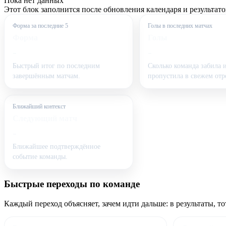
Пока нет данных
Этот блок заполнится после обновления календаря и результато
Форма за последние 5
Голы в последних матчах
Форма
Голы
-
-
Быстрый итог по последним
Сколько команда забила 
завершённым матчам.
пропустила в свежем отр
Ближайший контекст
Следующий матч
-
Ближайшее подтверждённое
событие команды.
Быстрые переходы по команде
Каждый переход объясняет, зачем идти дальше: в результаты, т