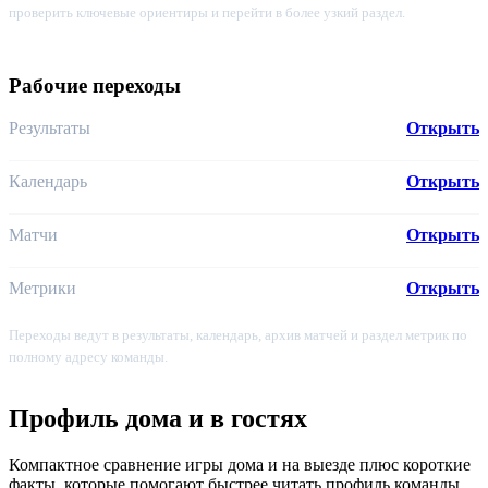
проверить ключевые ориентиры и перейти в более узкий раздел.
Рабочие переходы
Результаты
Открыть
Календарь
Открыть
Матчи
Открыть
Метрики
Открыть
Переходы ведут в результаты, календарь, архив матчей и раздел метрик по
полному адресу команды.
Профиль дома и в гостях
Компактное сравнение игры дома и на выезде плюс короткие
факты, которые помогают быстрее читать профиль команды.