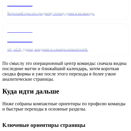
2.69 / 2.57
Короткий срез по среднему тоталу дома и на выезде.
Статистика
0.00 / 0.00
xG, xGA, удары, владение и словарь показателей.
По смыслу это операционный центр команды: сначала видны
последние матчи и ближайший календарь, затем короткая
сводка формы и уже после этого переходы в более узкие
аналитические страницы.
Куда идти дальше
Ниже собраны компактные ориентиры по профилю команды
и быстрые переходы в основные разделы.
Ключевые ориентиры страницы