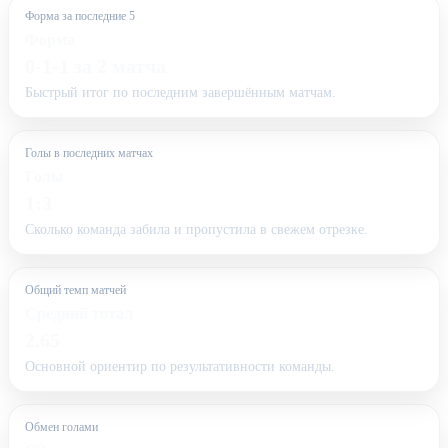
Форма за последние 5
Форма
0-1-1 за 2 матча
Быстрый итог по последним завершённым матчам.
Голы в последних матчах
Голы
1:3
Сколько команда забила и пропустила в свежем отрезке.
Общий темп матчей
Средний тотал
2.65
Основной ориентир по результативности команды.
Обмен голами