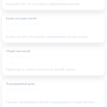
Быстрый итог по последним завершённым матчам.
Баланс последних матчей
Победы / поражения
0 / 1
Баланс по пяти последним завершённым матчам игрока.
Общий темп матчей
Средний тотал
2.00
Ориентир по длине и плотности матчей игрока.
Подтверждённый архив
Матчей в профиле
1
Сколько завершённых матчей подтверждено в открытой базе.