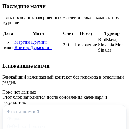
Последние матчи
Пять последних завершённых матчей игрока в компактном
журнале.
Дата
Матч
Счёт
Исход
Турнир
Bratislava,
7
Мартин Крумич -
2:0
Поражение
Slovakia Men
июн
Виктор Дурасович
Singles
Ближайшие матчи
Ближайший календарный контекст без перехода в отдельный
раздел.
Пока нет данных
Этот блок заполнится после обновления календаря и
результатов.
Форма за последние 5
Форма
0-0-1 за 1 матч