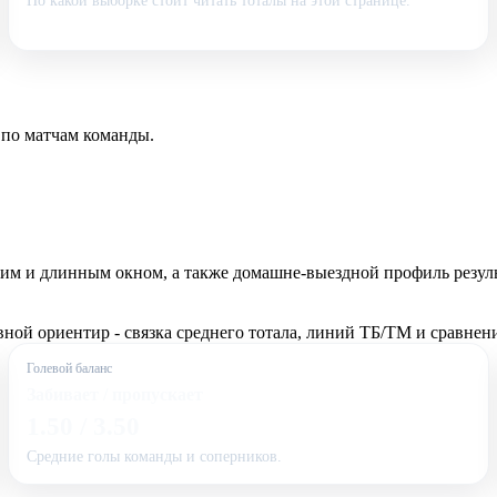
По какой выборке стоит читать тоталы на этой странице.
 по матчам команды.
ким и длинным окном, а также домашне-выездной профиль резул
ой ориентир - связка среднего тотала, линий ТБ/ТМ и сравнени
Голевой баланс
Забивает / пропускает
1.50 / 3.50
Средние голы команды и соперников.