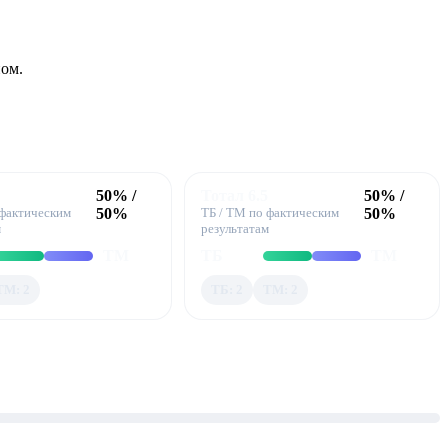
ном.
50% /
Тотал 6.5
50% /
 фактическим
50%
ТБ / ТМ по фактическим
50%
м
результатам
ТМ
ТБ
ТМ
ТМ: 2
ТБ: 2
ТМ: 2