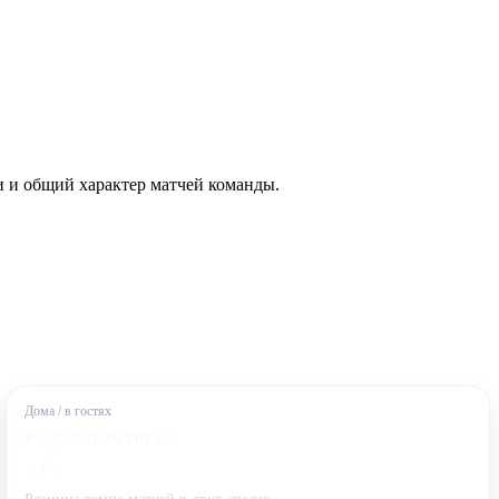
и и общий характер матчей команды.
Дома / в гостях
Раздельный тотал
- / -