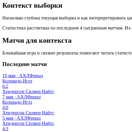
Контекст выборки
Насколько глубока текущая выборка и как интерпретировать ц
Статистика рассчитана по последним 4 сыгранным матчам. Из-
Матчи для контекста
Ближайшая игра и свежие результаты помогают читать статисти
Последние матчи
10 мая · АХЛ
Финал
Колорадо Иглз
6:2
Хендерсон Силвер Найтс
7 мая · АХЛ
Финал
Колорадо Иглз
4:0
Хендерсон Силвер Найтс
5 мая · АХЛ
Финал
Хендерсон Силвер Найтс
4:3