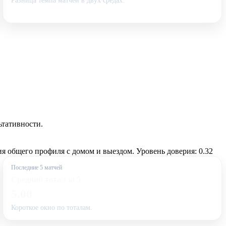
Разница темпа матчей в двух средах.
ьтативности.
я общего профиля с домом и выездом. Уровень доверия: 0.32
Последние 5 матчей
Средний тотал за 5
5.00
Короткое окно по тоталам.