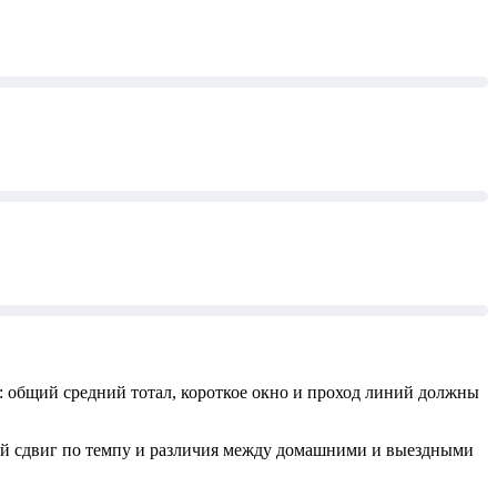
: общий средний тотал, короткое окно и проход линий должны
щий сдвиг по темпу и различия между домашними и выездными