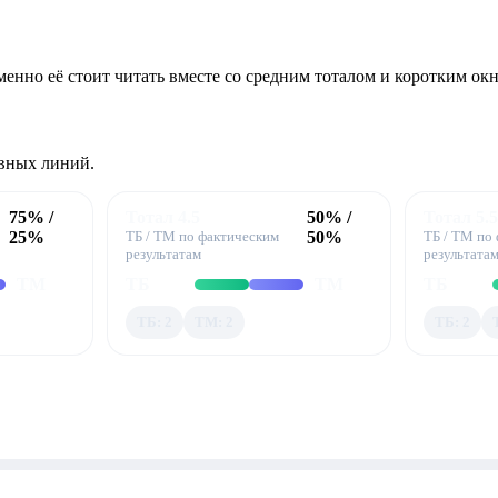
енно её стоит читать вместе со средним тоталом и коротким ок
овных линий.
75% /
Тотал 4.5
50% /
Тотал 5.5
25%
ТБ / ТМ по фактическим
50%
ТБ / ТМ по
результатам
результата
ТМ
ТБ
ТМ
ТБ
ТБ: 2
ТМ: 2
ТБ: 2