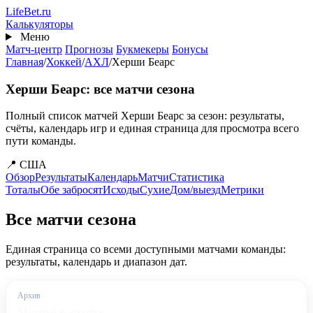
Перейти
Life
Bet
.ru
к
Калькуляторы
основному
Меню
содержанию
Матч-центр
Прогнозы
Букмекеры
Бонусы
Главная
/
Хоккей
/
АХЛ
/
Херши Беарс
Херши Беарс: все матчи сезона
Полный список матчей Херши Беарс за сезон: результаты,
счёты, календарь игр и единая страница для просмотра всего
пути команды.
📍 США
Обзор
Результаты
Календарь
Матчи
Статистика
Тоталы
Обе забросят
Исходы
Сухие
Дом/выезд
Метрики
Все матчи сезона
Единая страница со всеми доступными матчами команды:
результаты, календарь и диапазон дат.
Архив
Матчей в архиве