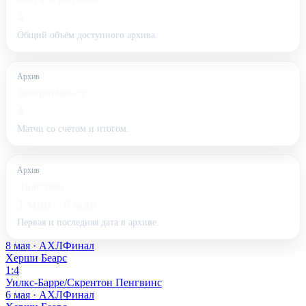
4
Общий объём доступного архива.
Архив
Завершённых
4
Матчи со счётом и итогом.
Архив
Диапазон
1 мая - 8 мая
Первая и последняя дата в архиве.
8 мая · АХЛ
Финал
Херши Беарс
1:4
Уилкс-Барре/Скрентон Пенгвинс
6 мая · АХЛ
Финал