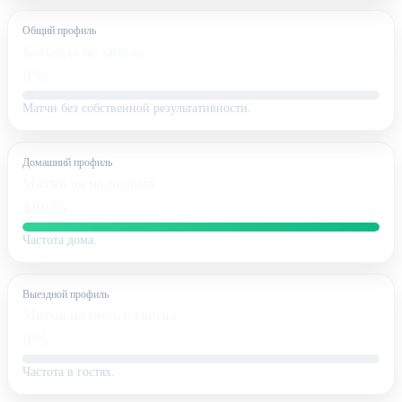
Общий профиль
Команда не забила
0%
Матчи без собственной результативности.
Домашний профиль
Матчи на ноль дома
100%
Частота дома.
Выездной профиль
Матчи на ноль в гостях
0%
Частота в гостях.