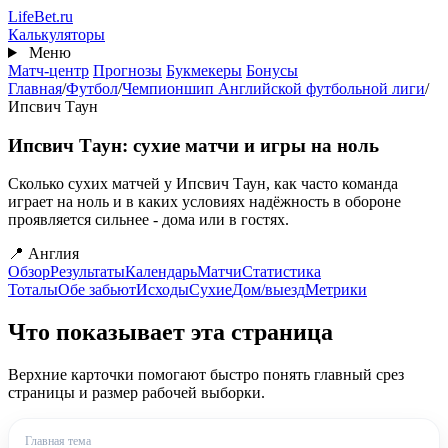
Перейти
Life
Bet
.ru
к
Калькуляторы
основному
Меню
содержанию
Матч-центр
Прогнозы
Букмекеры
Бонусы
Главная
/
Футбол
/
Чемпионшип Английской футбольной лиги
/
Ипсвич Таун
Ипсвич Таун: сухие матчи и игры на ноль
Сколько сухих матчей у Ипсвич Таун, как часто команда
играет на ноль и в каких условиях надёжность в обороне
проявляется сильнее - дома или в гостях.
📍 Англия
Обзор
Результаты
Календарь
Матчи
Статистика
Тоталы
Обе забьют
Исходы
Сухие
Дом/выезд
Метрики
Что показывает эта страница
Верхние карточки помогают быстро понять главный срез
страницы и размер рабочей выборки.
Главная тема