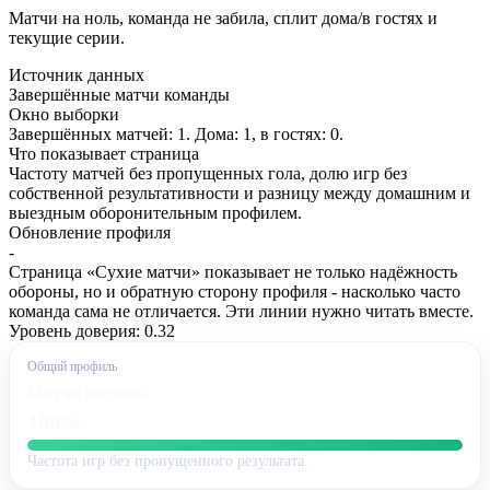
Матчи на ноль, команда не забила, сплит дома/в гостях и
текущие серии.
Источник данных
Завершённые матчи команды
Окно выборки
Завершённых матчей: 1. Дома: 1, в гостях: 0.
Что показывает страница
Частоту матчей без пропущенных гола, долю игр без
собственной результативности и разницу между домашним и
выездным оборонительным профилем.
Обновление профиля
-
Страница «Сухие матчи» показывает не только надёжность
обороны, но и обратную сторону профиля - насколько часто
команда сама не отличается. Эти линии нужно читать вместе.
Уровень доверия: 0.32
Общий профиль
Матчи на ноль
100%
Частота игр без пропущенного результата.