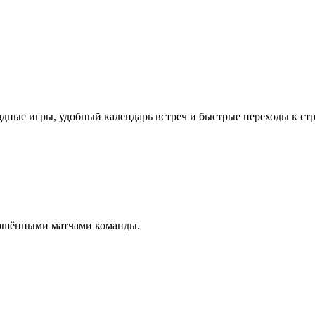
дные игры, удобный календарь встреч и быстрые переходы к ст
вершёнными матчами команды.