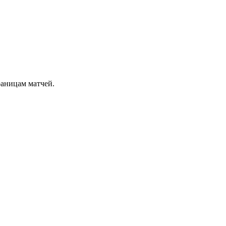
раницам матчей.