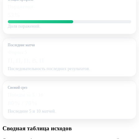
Поражения
53%
Доля поражений.
Последние матчи
Форма 5
П, П, П, В, П
Последовательность последних результатов.
Свежий срез
Победы за 5 / 10
80% / 70%
Последние 5 и 10 матчей.
Сводная таблица исходов