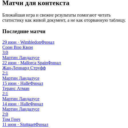
Матчи для контекста
Ближайшая игра и свежие результаты помогают читать
статистику как живой документ, а не как оторванную таблицу.
Последние матчи
29 июн · Wimbledon
Финал
Соон Воо Квон
3:0
Мартин Ландалусе
22 июн · Mallorca Spain
Финал
Жан-Леннард Струфф
2:1
Мартин Ландалусе
15 июн · Halle
Финал
Теранс Атман
2:1
Мартин Ландалусе
14 июн · Halle
Финал
Мартин Ландалусе
2:0
Том Генч
11 июн · Stuttgart
Финал