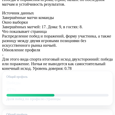
матчам и устойчивость результатов.
Источник данных
Завершённые матчи команды
Окно выборки
Завершённых матчей: 17. Дома: 9, в гостях: 8.
Что показывает страница
Распределение побед и поражений, форму участника, а также
разницу между двумя игровыми позициями без
искусственного рынка ничьей.
Обновление профиля
-
Для этого вида спорта итоговый исход двухсторонний: победа
или поражение. Ничья не выводится как самостоятельный
конечный исход. Уровень доверия: 0.78
Общий профиль
Победы
47%
Доля побед по профилю страницы.
Общий профиль