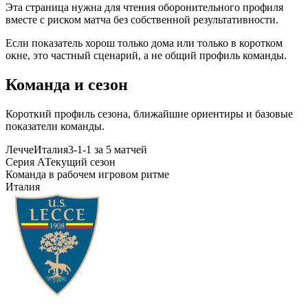
Эта страница нужна для чтения оборонительного профиля
вместе с риском матча без собственной результативности.
Если показатель хорош только дома или только в коротком
окне, это частный сценарий, а не общий профиль команды.
Команда и сезон
Короткий профиль сезона, ближайшие ориентиры и базовые
показатели команды.
Лечче
Италия
3-1-1 за 5 матчей
Серия А
Текущий сезон
Команда в рабочем игровом ритме
Италия