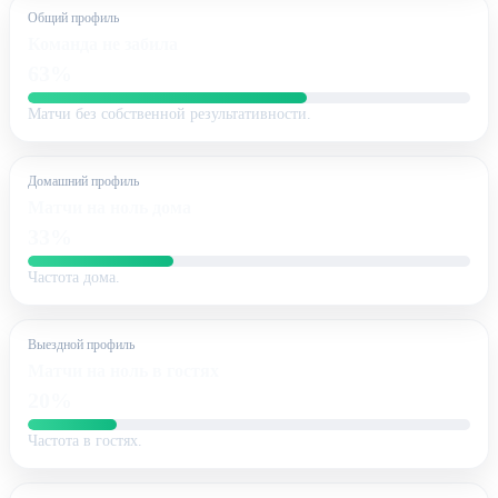
Общий профиль
Команда не забила
63%
Матчи без собственной результативности.
Домашний профиль
Матчи на ноль дома
33%
Частота дома.
Выездной профиль
Матчи на ноль в гостях
20%
Частота в гостях.