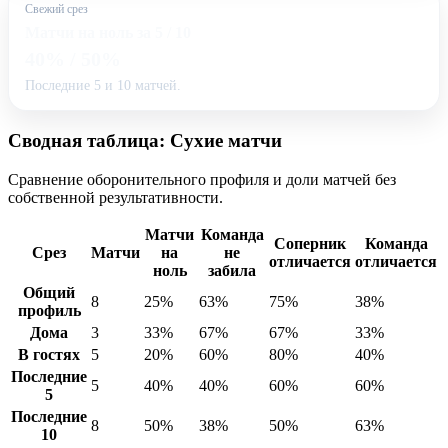
Свежий срез
Матчи на ноль за 5 / 10
40% / 50%
Последние 5 и 10 матчей.
Сводная таблица: Сухие матчи
Сравнение оборонительного профиля и доли матчей без
собственной результативности.
Матчи
Команда
Соперник
Команда
Срез
Матчи
на
не
отличается
отличается
ноль
забила
Общий
8
25%
63%
75%
38%
профиль
Дома
3
33%
67%
67%
33%
В гостях
5
20%
60%
80%
40%
Последние
5
40%
40%
60%
60%
5
Последние
8
50%
38%
50%
63%
10