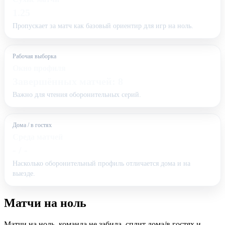
1.25
Пропускает за матч как базовый ориентир для игр на ноль.
Рабочая выборка
Окно профиля
Завершённых матчей: 8
Важно для чтения оборонительных серий.
Дома / в гостях
Среда матчей
- / -
Насколько оборонительный профиль отличается дома и на
выезде.
Матчи на ноль
Матчи на ноль, команда не забила, сплит дома/в гостях и