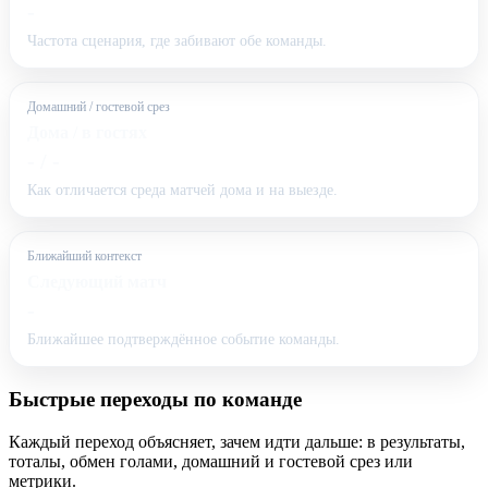
-
Частота сценария, где забивают обе команды.
Домашний / гостевой срез
Дома / в гостях
- / -
Как отличается среда матчей дома и на выезде.
Ближайший контекст
Следующий матч
-
Ближайшее подтверждённое событие команды.
Быстрые переходы по команде
Каждый переход объясняет, зачем идти дальше: в результаты,
тоталы, обмен голами, домашний и гостевой срез или
метрики.