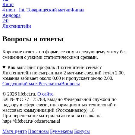
Кипр
4 июн · Int. Товарищеский матчи
Финал
Андорра
2:0
Лихтенштейн
Вопросы и ответы
Короткие ответы по форме, сезону и следующему матчу без
смешения с узкими статистическими срезами.
Как выглядит профиль Лихтенштейн сейчас?
Лихтенштейн по сыгранным 2 матчам: средний тотал 2.00,
команда забивает около 0.00 и пропускает около 2.00.
Следующий матч
Результаты
Вопросы
© 2026 lifebet.ru,
О сайте
.
ЭЛ № ФС 77 - 75783, выдано Федеральной службой по
надзору в сфере связи, информационных технологий и
массовых коммуникаций (Роскомнадзор). 18+
При перепечатке материала активная ссылка на
https://lifebet.ru/ обязательна!
Матч-центр
Прогнозы
Букмекеры
Бонусы