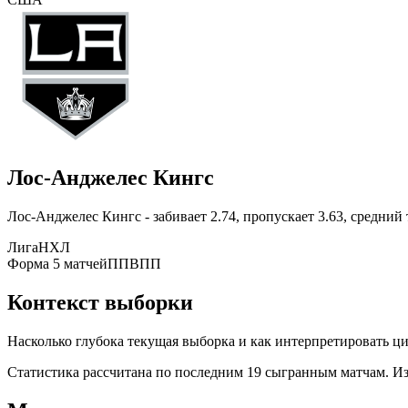
Лос-Анджелес Кингс
Лос-Анджелес Кингс - забивает 2.74, пропускает 3.63, средний
Лига
НХЛ
Форма 5 матчей
ППВПП
Контекст выборки
Насколько глубока текущая выборка и как интерпретировать ц
Статистика рассчитана по последним 19 сыгранным матчам. Из