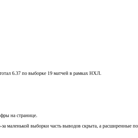
 тотал 6.37 по выборке 19 матчей в рамках НХЛ.
ифры на странице.
-за маленькой выборки часть выводов скрыта, а расширенные по