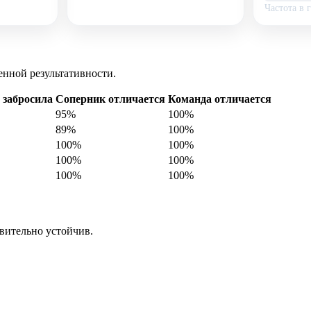
Частота в г
енной результативности.
 забросила
Соперник отличается
Команда отличается
95%
100%
89%
100%
100%
100%
100%
100%
100%
100%
вительно устойчив.