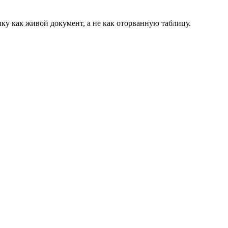
ку как живой документ, а не как оторванную таблицу.