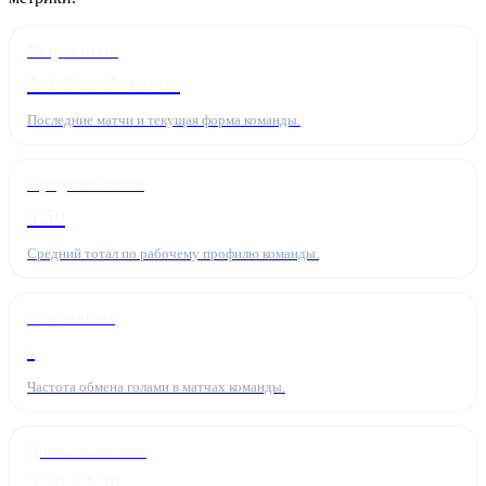
Результаты
1-1-0 за 2 матча
Последние матчи и текущая форма команды.
Средний тотал
3.50
Средний тотал по рабочему профилю команды.
Обе забьют
-
Частота обмена голами в матчах команды.
Дома / в гостях
3.70 / 3.30