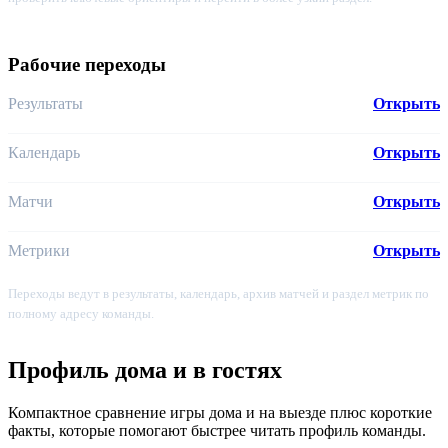
Рабочие переходы
Результаты
Открыть
Календарь
Открыть
Матчи
Открыть
Метрики
Открыть
Переходы ведут в результаты, календарь, архив матчей и раздел метрик по
полному адресу команды.
Профиль дома и в гостях
Компактное сравнение игры дома и на выезде плюс короткие
факты, которые помогают быстрее читать профиль команды.