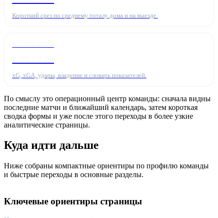
Короткий срез по среднему тоталу дома и на выезде.
Статистика
0.00 / 0.00
xG, xGA, удары, владение и словарь показателей.
По смыслу это операционный центр команды: сначала видны
последние матчи и ближайший календарь, затем короткая
сводка формы и уже после этого переходы в более узкие
аналитические страницы.
Куда идти дальше
Ниже собраны компактные ориентиры по профилю команды
и быстрые переходы в основные разделы.
Ключевые ориентиры страницы