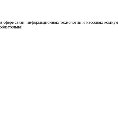
 в сфере связи, информационных технологий и массовых коммун
 обязательна!