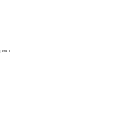
рока.