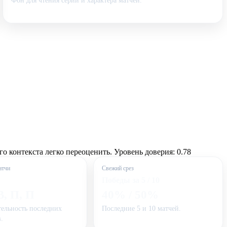
Фон для чтения серий и характера матчей.
 контекста легко переоценить. Уровень доверия: 0.78
атчи
Свежий срез
Победы за 5 / 10
В, П, П
40% / 50%
тельность последних
Последние 5 и 10 матчей.
.