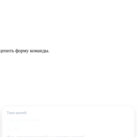
оценить форму команды.
Темп матчей
Средний тотал
6.55