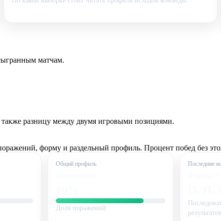
По какой выборке стоит читать профиль исходов команды.
 сыгранным матчам.
а также разницу между двумя игровыми позициями.
оражений, форму и раздельный профиль. Процент побед без этого
Общий профиль
Последние м
Поражения
Форма 5
80%
П, П, 
Последова
Доля поражений.
результатов