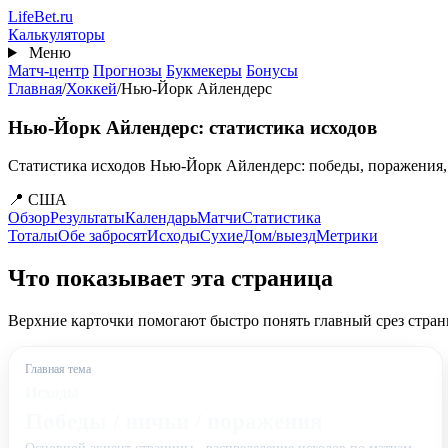
Перейти
Life
Bet
.ru
к
Калькуляторы
основному
Меню
содержанию
Матч-центр
Прогнозы
Букмекеры
Бонусы
Главная
/
Хоккей
/
Нью-Йорк Айлендерс
Нью-Йорк Айлендерс: статистика исходов
Статистика исходов Нью-Йорк Айлендерс: победы, поражения, 
📍 США
Обзор
Результаты
Календарь
Матчи
Статистика
Тоталы
Обе забросят
Исходы
Сухие
Дом/выезд
Метрики
Что показывает эта страница
Верхние карточки помогают быстро понять главный срез стран
Главная тема
Исходы
Победы / ничьи / поражения