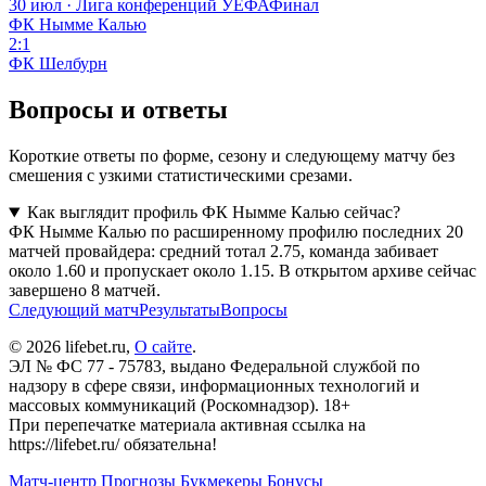
30 июл · Лига конференций УЕФА
Финал
ФК Нымме Калью
2:1
ФК Шелбурн
Вопросы и ответы
Короткие ответы по форме, сезону и следующему матчу без
смешения с узкими статистическими срезами.
Как выглядит профиль ФК Нымме Калью сейчас?
ФК Нымме Калью по расширенному профилю последних 20
матчей провайдера: средний тотал 2.75, команда забивает
около 1.60 и пропускает около 1.15. В открытом архиве сейчас
завершено 8 матчей.
Следующий матч
Результаты
Вопросы
© 2026 lifebet.ru,
О сайте
.
ЭЛ № ФС 77 - 75783, выдано Федеральной службой по
надзору в сфере связи, информационных технологий и
массовых коммуникаций (Роскомнадзор). 18+
При перепечатке материала активная ссылка на
https://lifebet.ru/ обязательна!
Матч-центр
Прогнозы
Букмекеры
Бонусы