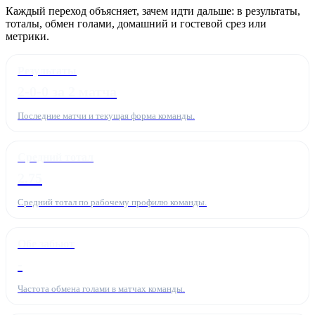
Каждый переход объясняет, зачем идти дальше: в результаты,
тоталы, обмен голами, домашний и гостевой срез или
метрики.
Результаты
2-0-0 за 2 матча
Последние матчи и текущая форма команды.
Средний тотал
2.75
Средний тотал по рабочему профилю команды.
Обе забьют
-
Частота обмена голами в матчах команды.