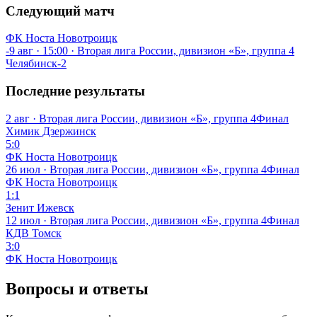
Следующий матч
ФК Носта Новотроицк
-
9 авг · 15:00 · Вторая лига России, дивизион «Б», группа 4
Челябинск-2
Последние результаты
2 авг · Вторая лига России, дивизион «Б», группа 4
Финал
Химик Дзержинск
5:0
ФК Носта Новотроицк
26 июл · Вторая лига России, дивизион «Б», группа 4
Финал
ФК Носта Новотроицк
1:1
Зенит Ижевск
12 июл · Вторая лига России, дивизион «Б», группа 4
Финал
КДВ Томск
3:0
ФК Носта Новотроицк
Вопросы и ответы