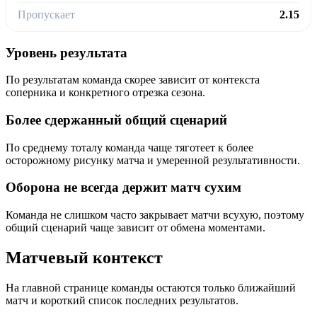
Пропускает
2.15
Уровень результата
По результатам команда скорее зависит от контекста
соперника и конкретного отрезка сезона.
Более сдержанный общий сценарий
По среднему тоталу команда чаще тяготеет к более
осторожному рисунку матча и умеренной результативности.
Оборона не всегда держит матч сухим
Команда не слишком часто закрывает матчи всухую, поэтому
общий сценарий чаще зависит от обмена моментами.
Матчевый контекст
На главной странице команды остаются только ближайший
матч и короткий список последних результатов.