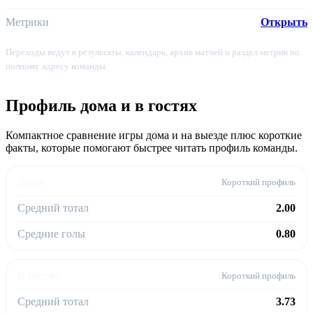
Метрики
Открыть
Переходы ведут в результаты, календарь, архив матчей и раздел метрик по
полному адресу команды.
Профиль дома и в гостях
Компактное сравнение игры дома и на выезде плюс короткие
факты, которые помогают быстрее читать профиль команды.
Дома
Короткий профиль
Средний тотал
2.00
Средние голы
0.80
В гостях
Короткий профиль
Средний тотал
3.73