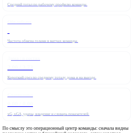
Средний тотал по рабочему профилю команды.
Обе забьют
-
Частота обмена голами в матчах команды.
Дома / в гостях
2.00 / 3.73
Короткий срез по среднему тоталу дома и на выезде.
Статистика
0.00 / 0.00
xG, xGA, удары, владение и словарь показателей.
По смыслу это операционный центр команды: сначала видны