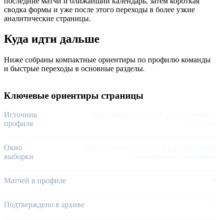
последние матчи и ближайший календарь, затем короткая
сводка формы и уже после этого переходы в более узкие
аналитические страницы.
Куда идти дальше
Ниже собраны компактные ориентиры по профилю команды
и быстрые переходы в основные разделы.
Ключевые ориентиры страницы
Источник
Провайдерский слой расширенных
профиля
метрик
Окно
Последние 20 матчей в расширенной
выборки
провайдерской выборке
Матчей в профиле
20
Подтверждено в архиве
6