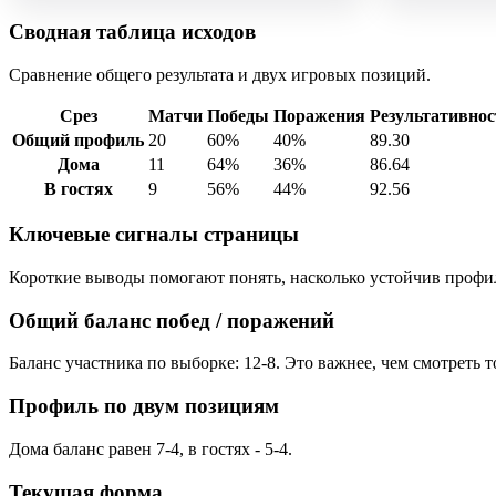
Сводная таблица исходов
Сравнение общего результата и двух игровых позиций.
Срез
Матчи
Победы
Поражения
Результативнос
Общий профиль
20
60%
40%
89.30
Дома
11
64%
36%
86.64
В гостях
9
56%
44%
92.56
Ключевые сигналы страницы
Короткие выводы помогают понять, насколько устойчив профи
Общий баланс побед / поражений
Баланс участника по выборке: 12-8. Это важнее, чем смотреть т
Профиль по двум позициям
Дома баланс равен 7-4, в гостях - 5-4.
Текущая форма