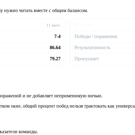
му нужно читать вместе с общим балансом.
В гостях
11 матч.
7-4
Победы / поражения
86.64
Результативность
79.27
Пропускает
 поражений и не добавляет неприменимую ничью.
тком окне, общий процент побед нельзя трактовать как универса
казатели команды.