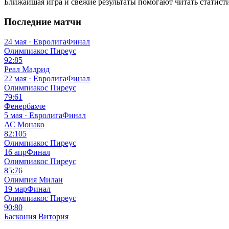
Ближайшая игра и свежие результаты помогают читать статисти
Последние матчи
24 мая · Евролига
Финал
Олимпиакос Пиреус
92:85
Реал Мадрид
22 мая · Евролига
Финал
Олимпиакос Пиреус
79:61
Фенербахче
5 мая · Евролига
Финал
АС Монако
82:105
Олимпиакос Пиреус
16 апр
Финал
Олимпиакос Пиреус
85:76
Олимпия Милан
19 мар
Финал
Олимпиакос Пиреус
90:80
Баскония Витория