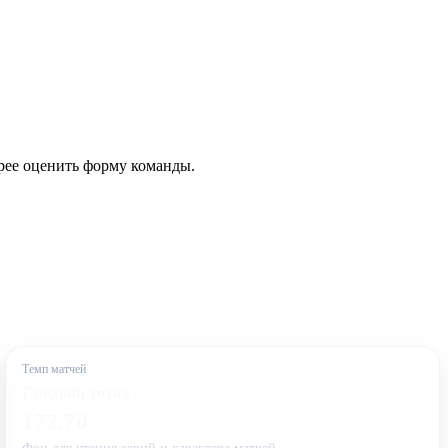
рее оценить форму команды.
Темп матчей
Средний тотал
172.70