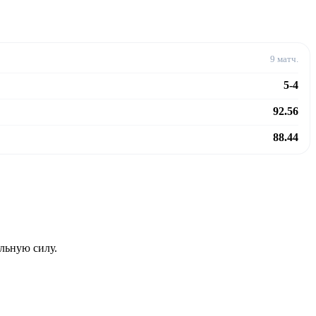
9 матч.
5-4
92.56
88.44
льную силу.