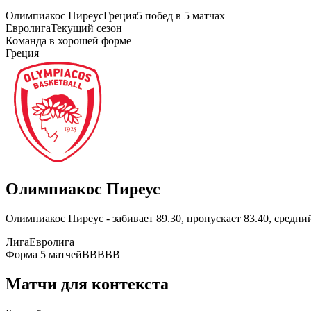
Олимпиакос Пиреус
Греция
5 побед в 5 матчах
Евролига
Текущий сезон
Команда в хорошей форме
Греция
Олимпиакос Пиреус
Олимпиакос Пиреус - забивает 89.30, пропускает 83.40, средни
Лига
Евролига
Форма 5 матчей
ВВВВВ
Матчи для контекста