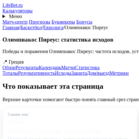
Перейти
Life
Bet
.ru
к
Калькуляторы
основному
Меню
содержанию
Матч-центр
Прогнозы
Букмекеры
Бонусы
Главная
/
Баскетбол
/
Евролига
/
Олимпиакос Пиреус
Олимпиакос Пиреус: статистика исходов
Победы и поражения Олимпиакос Пиреус: частота исходов, уст
📍 Греция
Обзор
Результаты
Календарь
Матчи
Статистика
Тоталы
Результативность
Исходы
Защита
Дом/выезд
Метрики
Что показывает эта страница
Верхние карточки помогают быстро понять главный срез стран
Главная тема
Исходы
Победы / ничьи / поражения