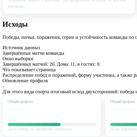
Основной акцент страницы - распределение исходов по матчам
команды.
Исходы
Победы, ничьи, поражения, серии и устойчивость команды по
Источник данных
Завершённые матчи команды
Окно выборки
Завершённых матчей: 20. Дома: 11, в гостях: 9.
Что показывает страница
Распределение побед и поражений, форму участника, а также 
Обновление профиля
-
Для этого вида спорта итоговый исход двухсторонний: победа 
Общий профиль
Общий профиль
Победы
Поражения
60%
40%
Доля побед по профилю страницы.
Доля поражен