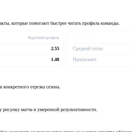
акты, которые помогают быстрее читать профиль команды.
В гостях
Короткий профиль
2.55
Средний тотал
1.40
Пропускает
и конкретного отрезка сезона.
у рисунку матча и умеренной результативности.