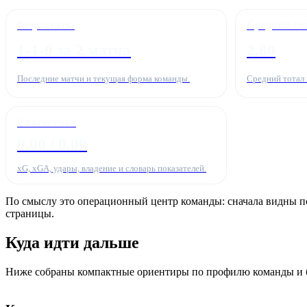
Результаты
Средний то
1-1-0 за 2 матча
2.80
Последние матчи и текущая форма команды.
Средний тотал
Статистика
0.00 / 0.00
xG, xGA, удары, владение и словарь показателей.
По смыслу это операционный центр команды: сначала видны по
страницы.
Куда идти дальше
Ниже собраны компактные ориентиры по профилю команды и б