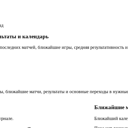
нд
льтаты и календарь
последних матчей, ближайшие игры, средняя результативность и
ы, ближайшие матчи, результаты и основные переходы в нужные
Ближайшие 
урнале.
Ближайший кален