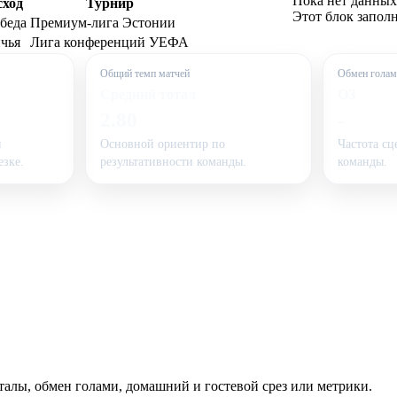
Пока нет данных
сход
Турнир
Этот блок заполн
беда
Премиум-лига Эстонии
чья
Лига конференций УЕФА
Общий темп матчей
Обмен голам
Средний тотал
ОЗ
2.80
-
и
Основной ориентир по
Частота сц
езке.
результативности команды.
команды.
оталы, обмен голами, домашний и гостевой срез или метрики.