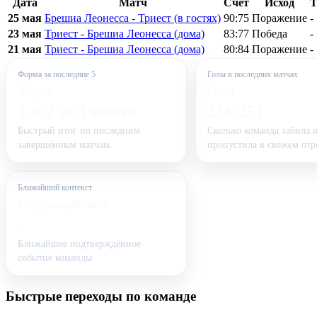
Дата
Матч
Счёт
Исход
Т
25 мая
Брешиа Леонесса - Триест (в гостях)
90:75
Поражение
-
23 мая
Триест - Брешиа Леонесса (дома)
83:77
Победа
-
21 мая
Триест - Брешиа Леонесса (дома)
80:84
Поражение
-
Форма за последние 5
Голы в последних матчах
Форма
Голы
1-0-2 за 3 матча
238:251
Быстрый итог по последним
Сколько команда забила 
завершённым матчам.
пропустила в свежем отр
Ближайший контекст
Следующий матч
-
Ближайшее подтверждённое
событие команды.
Быстрые переходы по команде