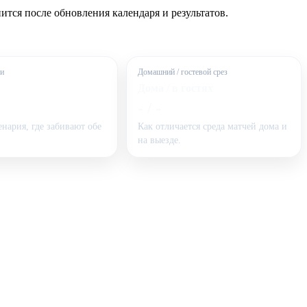
ится после обновления календаря и результатов.
и
Домашний / гостевой срез
Дома / в гостях
- / -
енария, где забивают обе
Как отличается среда матчей дома и
на выезде.