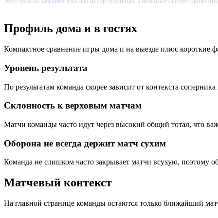
Этот блок не заменяет главный центр страницы, а помогает быстро проверить
Профиль дома и в гостях
Компактное сравнение игры дома и на выезде плюс короткие ф
Уровень результата
По результатам команда скорее зависит от контекста соперника 
Склонность к верховым матчам
Матчи команды часто идут через высокий общий тотал, что важн
Оборона не всегда держит матч сухим
Команда не слишком часто закрывает матчи всухую, поэтому о
Матчевый контекст
На главной странице команды остаются только ближайший матч