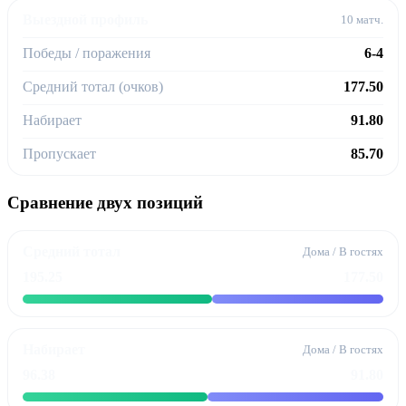
Выездной профиль
10 матч.
Победы / поражения
6-4
Средний тотал (очков)
177.50
Набирает
91.80
Пропускает
85.70
Сравнение двух позиций
Средний тотал
Дома / В гостях
195.25
177.50
Набирает
Дома / В гостях
96.38
91.80