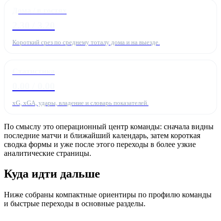
Дома / в гостях
2.30 / 3.20
Короткий срез по среднему тоталу дома и на выезде.
Статистика
0.00 / 0.00
xG, xGA, удары, владение и словарь показателей.
По смыслу это операционный центр команды: сначала видны
последние матчи и ближайший календарь, затем короткая
сводка формы и уже после этого переходы в более узкие
аналитические страницы.
Куда идти дальше
Ниже собраны компактные ориентиры по профилю команды
и быстрые переходы в основные разделы.