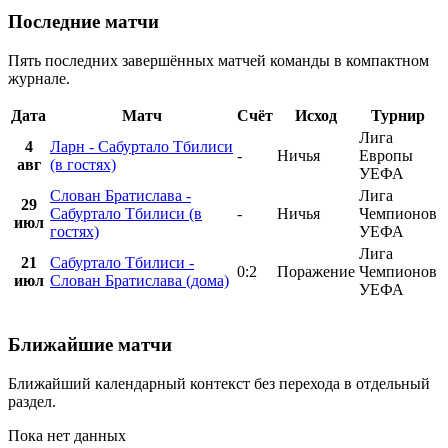
Последние матчи
Пять последних завершённых матчей команды в компактном
журнале.
Дата
Матч
Счёт
Исход
Турнир
Лига
4
Ларн - Сабуртало Тбилиси
-
Ничья
Европы
авг
(в гостях)
УЕФА
Слован Братислава -
Лига
29
Сабуртало Тбилиси (в
-
Ничья
Чемпионов
июл
гостях)
УЕФА
Лига
21
Сабуртало Тбилиси -
0:2
Поражение
Чемпионов
июл
Слован Братислава (дома)
УЕФА
Ближайшие матчи
Ближайший календарный контекст без перехода в отдельный
раздел.
Пока нет данных