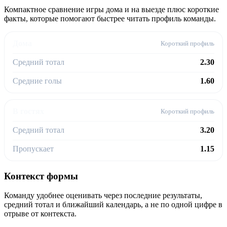
Компактное сравнение игры дома и на выезде плюс короткие
факты, которые помогают быстрее читать профиль команды.
Дома
Короткий профиль
Средний тотал
2.30
Средние голы
1.60
В гостях
Короткий профиль
Средний тотал
3.20
Пропускает
1.15
Контекст формы
Команду удобнее оценивать через последние результаты,
средний тотал и ближайший календарь, а не по одной цифре в
отрыве от контекста.