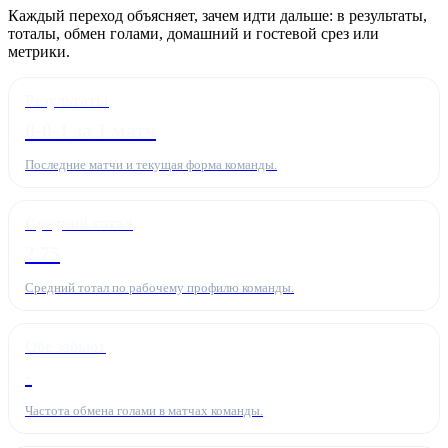
Каждый переход объясняет, зачем идти дальше: в результаты,
тоталы, обмен голами, домашний и гостевой срез или
метрики.
Результаты
0-0-1 за 1 матч
Последние матчи и текущая форма команды.
Средний тотал
2.75
Средний тотал по рабочему профилю команды.
Обе забьют
-
Частота обмена голами в матчах команды.