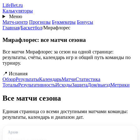
Перейти
Life
Bet
.ru
к
Калькуляторы
основному
Меню
содержанию
Матч-центр
Прогнозы
Букмекеры
Бонусы
Главная
/
Баскетбол
/
Мирафлорес
Мирафлорес: все матчи сезона
Все матчи Мирафлорес за сезон на одной странице:
результаты, счёты, календарь игр и общий путь команды по
турниру.
📍 Испания
Обзор
Результаты
Календарь
Матчи
Статистика
Тоталы
Результативность
Исходы
Защита
Дом/выезд
Метрики
Все матчи сезона
Единая страница со всеми доступными матчами команды:
результаты, календарь и диапазон дат.
Архив
Матчей в архиве