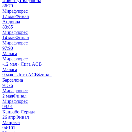
Ховентут Бадалона
86:79
Мирафлорес
17 мая
Финал
Андорра
83:85
Мирафлорес
14 мая
Финал
Мирафлорес
97:90
Малага
Мирафлорес
-
12 мая · Лига ACB
Малага
9 мая · Лига ACB
Финал
Барселона
91:76
Мирафлорес
2 мая
Финал
Мирафлорес
99:91
Капрабо Лерида
26 апр
Финал
Манреса
94:101