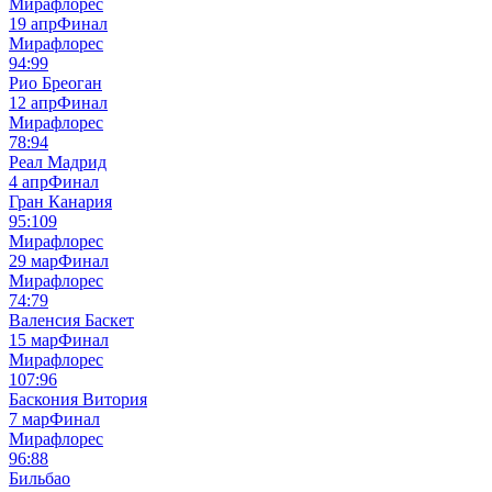
Мирафлорес
19 апр
Финал
Мирафлорес
94:99
Рио Бреоган
12 апр
Финал
Мирафлорес
78:94
Реал Мадрид
4 апр
Финал
Гран Канария
95:109
Мирафлорес
29 мар
Финал
Мирафлорес
74:79
Валенсия Баскет
15 мар
Финал
Мирафлорес
107:96
Баскония Витория
7 мар
Финал
Мирафлорес
96:88
Бильбао