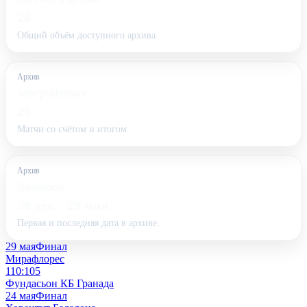
20
Общий объём доступного архива.
Архив
Завершённых
20
Матчи со счётом и итогом.
Архив
Диапазон
30 дек - 29 мая
Первая и последняя дата в архиве.
29 мая
Финал
Мирафлорес
110:105
Фундасьон КБ Гранада
24 мая
Финал