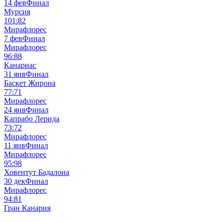
14 фев
Финал
Мурсия
101:82
Мирафлорес
7 фев
Финал
Мирафлорес
96:88
Канариас
31 янв
Финал
Баскет Жирона
77:71
Мирафлорес
24 янв
Финал
Капрабо Лерида
73:72
Мирафлорес
11 янв
Финал
Мирафлорес
95:98
Ховентут Бадалона
30 дек
Финал
Мирафлорес
94:81
Гран Канария