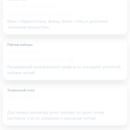
Продвинутые метрики
Подача / приём / тоталы
Ниже собраны тоталы, форма, баланс побед и доступные
теннисные индикаторы.
Рабочая выборка
Окно профиля
Завершённых матчей: 18
Расширенный провайдерский профиль по последней доступной
выборке матчей.
Технический сплит
Слот 1 / слот 2
- / -
Для тенниса провайдер делит выборку по двум слотам
протокола, а не по домашним и выездным матчам.