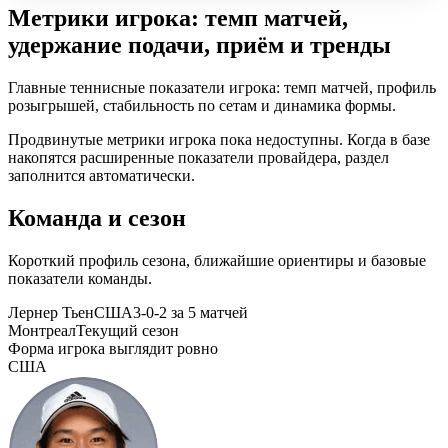
Метрики игрока: темп матчей,
удержание подачи, приём и тренды
Главные теннисные показатели игрока: темп матчей, профиль
розыгрышей, стабильность по сетам и динамика формы.
Продвинутые метрики игрока пока недоступны. Когда в базе
накопятся расширенные показатели провайдера, раздел
заполнится автоматически.
Команда и сезон
Короткий профиль сезона, ближайшие ориентиры и базовые
показатели команды.
Лернер Тьен
США
3-0-2 за 5 матчей
Монтреал
Текущий сезон
Форма игрока выглядит ровно
США