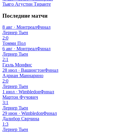
Тьяго Агустин Тиранте
Последние матчи
8 авг · Монтреал
Финал
Лернер Тьен
2:0
Томми Пол
6 авг · Монтреал
Финал
Лернер Тьен
2:1
Гаэль Монфис
28 июл · Вашингтон
Финал
Адриан Маннарино
2:0
Лернер Тьен
1 июл · Wimbledon
Финал
Мартон Фучович
3:1
Лернер Тьен
29 июн · Wimbledon
Финал
Далибор Сврчина
1:3
Лернер Тьен