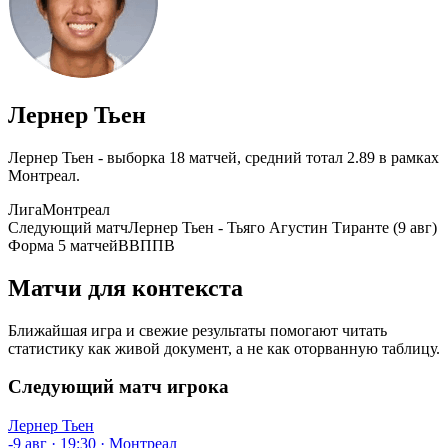
Лернер Тьен
Лернер Тьен - выборка 18 матчей, средний тотал 2.89 в рамках
Монтреал.
Лига
Монтреал
Следующий матч
Лернер Тьен - Тьяго Агустин Тиранте (9 авг)
Форма 5 матчей
ВВППВ
Матчи для контекста
Ближайшая игра и свежие результаты помогают читать
статистику как живой документ, а не как оторванную таблицу.
Следующий матч игрока
Лернер Тьен
-
9 авг · 19:30 · Монтреал