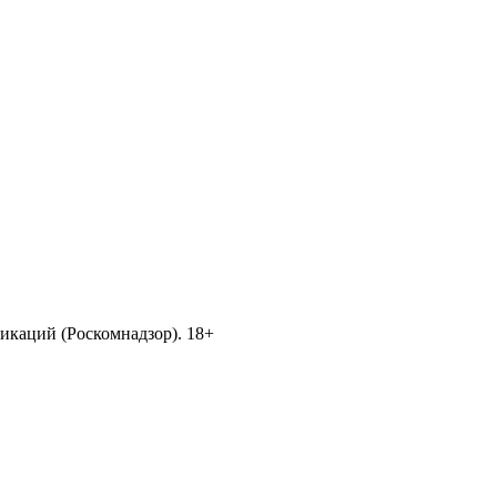
икаций (Роскомнадзор). 18+