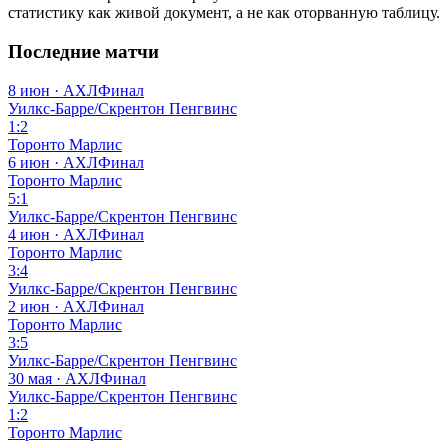
статистику как живой документ, а не как оторванную таблицу.
Последние матчи
8 июн · АХЛ
Финал
Уилкс-Барре/Скрентон Пенгвинс
1:2
Торонто Марлис
6 июн · АХЛ
Финал
Торонто Марлис
5:1
Уилкс-Барре/Скрентон Пенгвинс
4 июн · АХЛ
Финал
Торонто Марлис
3:4
Уилкс-Барре/Скрентон Пенгвинс
2 июн · АХЛ
Финал
Торонто Марлис
3:5
Уилкс-Барре/Скрентон Пенгвинс
30 мая · АХЛ
Финал
Уилкс-Барре/Скрентон Пенгвинс
1:2
Торонто Марлис