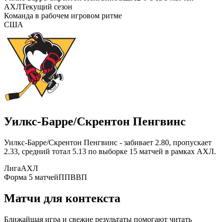
АХЛ
Текущий сезон
Команда в рабочем игровом ритме
США
Уилкс-Барре/Скрентон Пенгвинс
Уилкс-Барре/Скрентон Пенгвинс - забивает 2.80, пропускает
2.33, средний тотал 5.13 по выборке 15 матчей в рамках АХЛ.
Лига
АХЛ
Форма 5 матчей
ППВВП
Матчи для контекста
Ближайшая игра и свежие результаты помогают читать