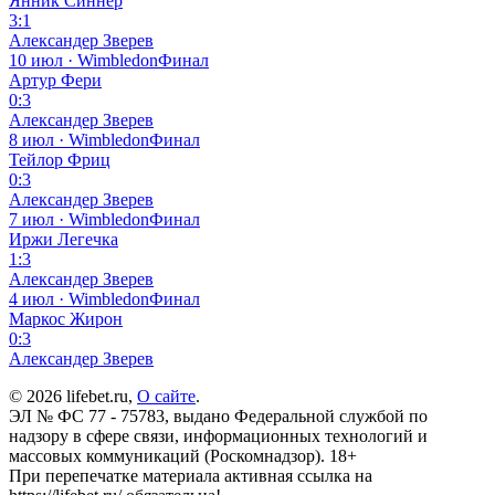
Янник Синнер
3:1
Александер Зверев
10 июл · Wimbledon
Финал
Артур Фери
0:3
Александер Зверев
8 июл · Wimbledon
Финал
Тейлор Фриц
0:3
Александер Зверев
7 июл · Wimbledon
Финал
Иржи Легечка
1:3
Александер Зверев
4 июл · Wimbledon
Финал
Маркос Жирон
0:3
Александер Зверев
© 2026 lifebet.ru,
О сайте
.
ЭЛ № ФС 77 - 75783, выдано Федеральной службой по
надзору в сфере связи, информационных технологий и
массовых коммуникаций (Роскомнадзор). 18+
При перепечатке материала активная ссылка на