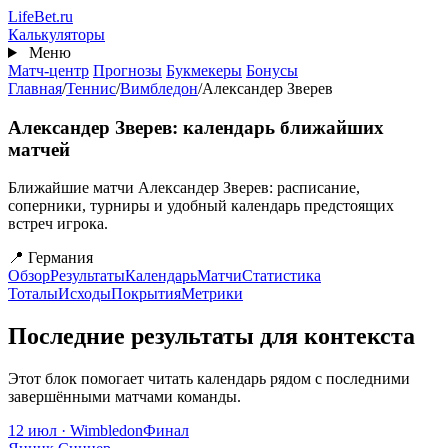
Перейти
Life
Bet
.ru
к
Калькуляторы
основному
Меню
содержанию
Матч-центр
Прогнозы
Букмекеры
Бонусы
Главная
/
Теннис
/
Вимбледон
/
Александер Зверев
Александер Зверев: календарь ближайших
матчей
Ближайшие матчи Александер Зверев: расписание,
соперники, турниры и удобный календарь предстоящих
встреч игрока.
📍 Германия
Обзор
Результаты
Календарь
Матчи
Статистика
Тоталы
Исходы
Покрытия
Метрики
Последние результаты для контекста
Этот блок помогает читать календарь рядом с последними
завершёнными матчами команды.
12 июл · Wimbledon
Финал