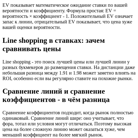
EV показывает математическое ожидание ставки по вашей
вероятности и коэффициенту. Формула простая: EV =
вероятность × коэффициент - 1. Положительный EV означает
запас к линии, отрицательный EV показывает, что цена хуже
вашей оценки вероятности.
Line shopping в ставках: зачем
сравнивать цены
Line shopping - это поиск лучшей цены или лучшей линии у
разных букмекеров до размещения ставки. На дистанции даже
небольшая разница между 1.91 и 1.98 может заметно влиять на
ROI, особенно если вы регулярно ставите на похожие рынки.
Сравнение линий и сравнение
коэффициентов - в чём разница
Сравнение коэффициентов подходит, когда рынок полностью
одинаковый. Сравнение линий шире: оно учитывает, что
фора, тотал или условия могут отличаться. Поэтому высокая
цена на более сложную линию может оказаться хуже, чем
меньший коэффициент на более мягкий рынок.