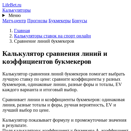
Перейти
Life
Bet
.ru
к
Калькуляторы
основному
Меню
содержанию
Матч-центр
Прогнозы
Букмекеры
Бонусы
Главная
Калькуляторы ставок на спорт онлайн
Сравнение линий букмекеров
Калькулятор сравнения линий и
коэффициентов букмекеров
Калькулятор сравнения линий букмекеров помогает выбрать
лучшую ставку по цене: сравните коэффициенты у разных
букмекеров, одинаковые линии, разные форы и тоталы, EV
каждого варианта и итоговый выбор.
Сравнивает линии и коэффициенты букмекеров: одинаковая
линия, разные тоталы и форы, ручная вероятность, EV и
лучший выбор по цене.
Калькулятор показывает формулу и промежуточные значения
в результате.
Поля калькулятора: коэффициент у букмекера A, коэффициент