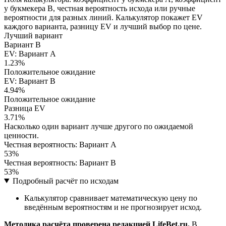
у букмекера B, честная вероятность исхода или ручные
вероятности для разных линий. Калькулятор покажет EV
каждого варианта, разницу EV и лучший выбор по цене.
Лучший вариант
Вариант B
EV: Вариант A
1.23%
Положительное ожидание
EV: Вариант B
4.94%
Положительное ожидание
Разница EV
3.71%
Насколько один вариант лучше другого по ожидаемой
ценности.
Честная вероятность: Вариант A
53%
Честная вероятность: Вариант B
53%
Подробный расчёт по исходам
Калькулятор сравнивает математическую цену по
введённым вероятностям и не прогнозирует исход.
Методика расчёта проверена редакцией LifeBet.ru.
В