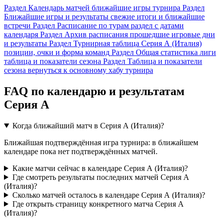
Раздел
Календарь матчей
ближайшие игры турнира
Раздел
Ближайшие игры и результаты
свежие итоги и ближайшие
встречи
Раздел
Расписание по турам
раздел с датами
календаря
Раздел
Архив расписания
прошедшие игровые дни
и результаты
Раздел
Турнирная таблица Серия А (Италия)
позиции, очки и форма команд
Раздел
Общая статистика лиги
таблица и показатели сезона
Раздел
Таблица и показатели
сезона
вернуться к основному хабу турнира
FAQ по календарю и результатам
Серия А
Когда ближайший матч в Серия А (Италия)?
Ближайшая подтверждённая игра турнира: в ближайшем
календаре пока нет подтверждённых матчей.
Какие матчи сейчас в календаре Серия А (Италия)?
Где смотреть результаты последних матчей Серия А
(Италия)?
Сколько матчей осталось в календаре Серия А (Италия)?
Где открыть страницу конкретного матча Серия А
(Италия)?