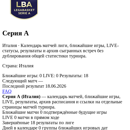
Серия А
Италия · Календарь матчей лиги, ближайшие игры, LIVE-
статусы, результаты и архив сыгранных встреч без
дублирования общей статистики турнира.
Страна: Италия
Ближайшие игры: 0
LIVE: 0
Результаты: 18
Следующий матч
—
Последний результат
18.06.2026
FAQ
Серия А (Италия)
— календарь матчей, ближайшие игры,
LIVE, результаты, архив расписания и ссылки на отдельные
страницы матчей турнира.
Ближайшие матчи
0
подтверждённые будущие игры
LIVE
0
матчи в прямом ходе
Завершённые
18
результаты по лиге
Дней в календаре
0
группы ближайших игровых дат