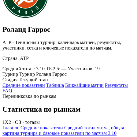
Роланд Гаррос
ATP · Теннисный турнир: календарь матчей, результаты,
участники, сетка и ключевые показатели по матчам.
Страна: ATP
Средний тотал: 3.10
ТБ 2.5: —
Участников: 19
Турнир
Турнир Роланд Гаррос
Стадия
Текущий этап
Средние показатели
Таблица
Ближайшие матчи
Результаты
FAQ
Перелинковка по рынкам
Статистика по рынкам
1X2 · ОЗ · тоталы
Главное
Средние показатели
Средний тотал матча, общая
картина турнира и базовые показатели по матчам
3.10