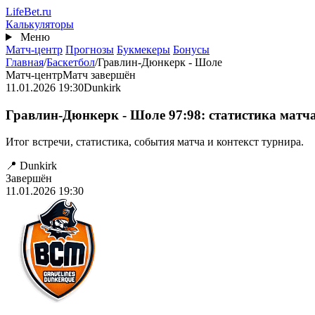
Перейти
Life
Bet
.ru
к
Калькуляторы
основному
Меню
содержанию
Матч-центр
Прогнозы
Букмекеры
Бонусы
Главная
/
Баскетбол
/
Гравлин-Дюнкерк - Шоле
Матч-центр
Матч завершён
11.01.2026 19:30
Dunkirk
Гравлин-Дюнкерк - Шоле 97:98: статистика матча
Итог встречи, статистика, события матча и контекст турнира.
📍 Dunkirk
Завершён
11.01.2026 19:30