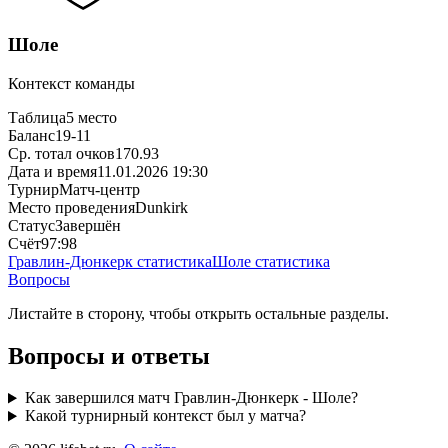
Шоле
Контекст команды
Таблица
5 место
Баланс
19-11
Ср. тотал очков
170.93
Дата и время
11.01.2026 19:30
Турнир
Матч-центр
Место проведения
Dunkirk
Статус
Завершён
Счёт
97:98
Гравлин-Дюнкерк статистика
Шоле статистика
Вопросы
Листайте в сторону, чтобы открыть остальные разделы.
Вопросы и ответы
Как завершился матч Гравлин-Дюнкерк - Шоле?
Какой турнирный контекст был у матча?