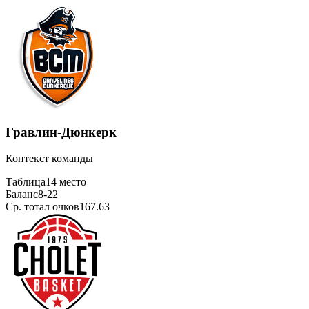
Гравлин-Дюнкерк
Контекст команды
Таблица
14 место
Баланс
8-22
Ср. тотал очков
167.63