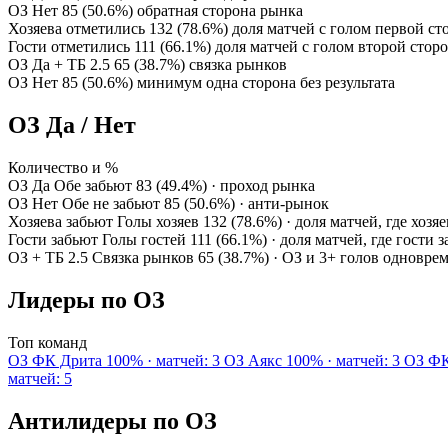
ОЗ Нет
85 (50.6%)
обратная сторона рынка
Хозяева отметились
132 (78.6%)
доля матчей с голом первой с
Гости отметились
111 (66.1%)
доля матчей с голом второй стор
ОЗ Да + ТБ 2.5
65 (38.7%)
связка рынков
ОЗ Нет
85 (50.6%)
минимум одна сторона без результата
ОЗ Да / Нет
Количество и %
ОЗ Да
Обе забьют
83 (49.4%) · проход рынка
ОЗ Нет
Обе не забьют
85 (50.6%) · анти-рынок
Хозяева забьют
Голы хозяев
132 (78.6%) · доля матчей, где хозя
Гости забьют
Голы гостей
111 (66.1%) · доля матчей, где гости 
ОЗ + ТБ 2.5
Связка рынков
65 (38.7%) · ОЗ и 3+ голов одновре
Лидеры по ОЗ
Топ команд
ОЗ
ФК Дрита
100% · матчей: 3
ОЗ
Аякс
100% · матчей: 3
ОЗ
ФК
матчей: 5
Антилидеры по ОЗ