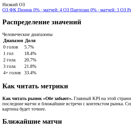
Низкий ОЗ
ОЗ
ФК Пюник
0% · матчей: 4
ОЗ
Партизан
0% · матчей: 3
ОЗ
Р
Распределение значений
Человеческие диапазоны
Диапазон
Доля
0 голов
5.7%
1 гол
18.4%
2 гола
20.7%
3 гола
21.8%
4+ голов
33.4%
Как читать метрики
Как читать рынок «Обе забьют».
Главный KPI на этой страни
последние матчи и ближайшие встречи с контекстом рынка. Сн
картина будет точнее.
Ближайшие матчи