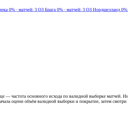
иека
0% · матчей: 3
ОЗ
Брага
0% · матчей: 3
ОЗ
Нордшелланд
0% 
це — частота основного исхода по валидной выборке матчей. Ни
ачала оцени объём валидной выборки и покрытие, затем смотри 