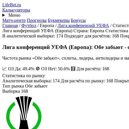
Перейти
Life
Bet
.ru
к
Калькуляторы
основному
Меню
содержанию
Матч-центр
Прогнозы
Букмекеры
Бонусы
Главная
/
Футбол
/
Европа
/
Лига конференций УЕФА
/
Статист
Лига конференций УЕФА (Европа)
Страна: Европа
Статистика
В аналитической выборке: 174
Подходит для расчётов: 168
Пок
Лига конференций УЕФА (Европа): Обе забьют - 
Частота рынка «Обе забьют», сплиты, лидеры, антилидеры и м
📈 ОЗ Да: 49.4%
🚫 ОЗ Нет: 50.6%
🧮 Для расчёта: 168
Статистика по рынку
Аналитическая выборка: 174
Для расчёта по рынку: 168
Покрыт
Тип рынка
Обе забьют
Выборка
168