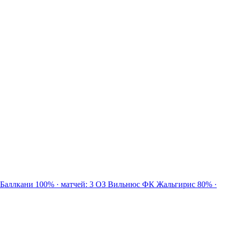
 Баллкани
100% · матчей: 3
ОЗ
Вильнюс ФК Жальгирис
80% ·