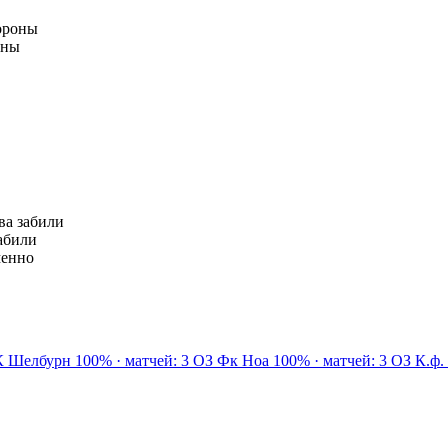
тороны
оны
ева забили
забили
менно
 Шелбурн
100% · матчей: 3
ОЗ
Фк Ноа
100% · матчей: 3
ОЗ
К.ф.