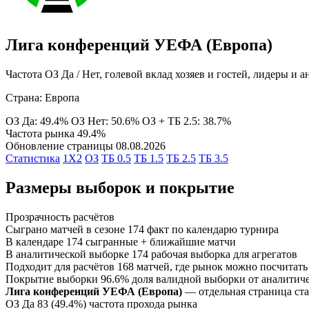
Лига конференций УЕФА (Европа)
Частота ОЗ Да / Нет, голевой вклад хозяев и гостей, лидеры и 
Страна: Европа
ОЗ Да: 49.4%
ОЗ Нет: 50.6%
ОЗ + ТБ 2.5: 38.7%
Частота рынка
49.4%
Обновление страницы
08.08.2026
Статистика
1X2
ОЗ
ТБ 0.5
ТБ 1.5
ТБ 2.5
ТБ 3.5
Размеры выборок и покрытие
Прозрачность расчётов
Сыграно матчей в сезоне
174
факт по календарю турнира
В календаре
174
сыгранные + ближайшие матчи
В аналитической выборке
174
рабочая выборка для агрегатов
Подходит для расчётов
168
матчей, где рынок можно посчитать
Покрытие выборки
96.6%
доля валидной выборки от аналитич
Лига конференций УЕФА (Европа)
— отдельная страница ста
ОЗ Да
83 (49.4%)
частота прохода рынка