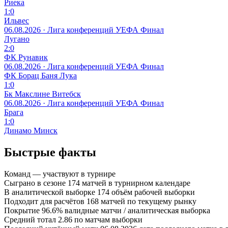
Риека
1:0
Ильвес
06.08.2026 · Лига конференций УЕФА
Финал
Лугано
2:0
ФК Рунавик
06.08.2026 · Лига конференций УЕФА
Финал
ФК Борац Баня Лука
1:0
Бк Макслине Витебск
06.08.2026 · Лига конференций УЕФА
Финал
Брага
1:0
Динамо Минск
Быстрые факты
Команд
—
участвуют в турнире
Сыграно в сезоне
174
матчей в турнирном календаре
В аналитической выборке
174
объём рабочей выборки
Подходит для расчётов
168
матчей по текущему рынку
Покрытие
96.6%
валидные матчи / аналитическая выборка
Средний тотал
2.86
по матчам выборки