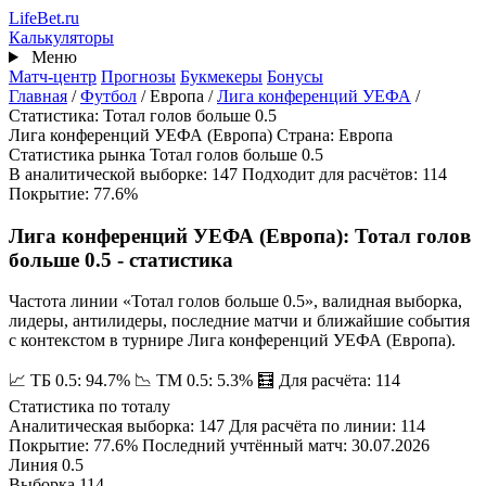
Перейти
Life
Bet
.ru
к
Калькуляторы
основному
Меню
содержанию
Матч-центр
Прогнозы
Букмекеры
Бонусы
Главная
/
Футбол
/
Европа
/
Лига конференций УЕФА
/
Статистика: Тотал голов больше 0.5
Лига конференций УЕФА (Европа)
Страна: Европа
Статистика рынка
Тотал голов больше 0.5
В аналитической выборке: 147
Подходит для расчётов: 114
Покрытие: 77.6%
Лига конференций УЕФА (Европа): Тотал голов
больше 0.5 - статистика
Частота линии «Тотал голов больше 0.5», валидная выборка,
лидеры, антилидеры, последние матчи и ближайшие события
с контекстом в турнире Лига конференций УЕФА (Европа).
📈 ТБ 0.5: 94.7%
📉 ТМ 0.5: 5.3%
🧮 Для расчёта: 114
Статистика по тоталу
Аналитическая выборка: 147
Для расчёта по линии: 114
Покрытие: 77.6%
Последний учтённый матч: 30.07.2026
Линия
0.5
Выборка
114