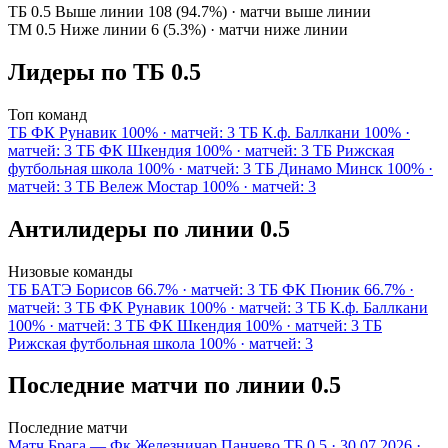
ТБ 0.5
Выше линии
108 (94.7%) · матчи выше линии
ТМ 0.5
Ниже линии
6 (5.3%) · матчи ниже линии
Лидеры по ТБ 0.5
Топ команд
ТБ
ФК Рунавик
100% · матчей: 3
ТБ
К.ф. Баллкани
100% ·
матчей: 3
ТБ
ФК Шкендия
100% · матчей: 3
ТБ
Рижская
футбольная школа
100% · матчей: 3
ТБ
Динамо Минск
100% ·
матчей: 3
ТБ
Вележ Мостар
100% · матчей: 3
Антилидеры по линии 0.5
Низовые команды
ТБ
БАТЭ Борисов
66.7% · матчей: 3
ТБ
ФК Пюник
66.7% ·
матчей: 3
ТБ
ФК Рунавик
100% · матчей: 3
ТБ
К.ф. Баллкани
100% · матчей: 3
ТБ
ФК Шкендия
100% · матчей: 3
ТБ
Рижская футбольная школа
100% · матчей: 3
Последние матчи по линии 0.5
Последние матчи
Матч
Брага — Фк Железничар Панчево
ТБ 0.5 · 30.07.2026 ·