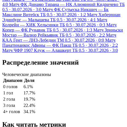
4:0
Матч
ФК Динамо Тирана — НК Алюминий Кидричево
ТБ
0.5 · 30.07.2026 · 3:0
Матч
ФК Сутьеска Никшич — Бк
Макслине Витебск
ТБ 0.5 · 30.07.2026 · 1:2
Матч
Хиберниан
Эдинбург — Малышева
ТБ 0.5 · 30.07.2026 · 4:1
Матч
Колрейн — ХИК Хельсинки
ТБ 0.5 · 30.07.2026 · 0:3
Матч
Копер — ФК Рунавик
ТБ 0.5 · 30.07.2026 · 1:3
Матч
Зриньски
Мостар — Валюр Рейкьявик
ТБ 0.5 · 30.07.2026 · 2:2
Матч
КАА Гент — ЛНЗ-Лебедин
ТМ 0.5 · 30.07.2026 · 0:0
Матч
Панатинаикос Афины — ФК Пакш
ТБ 0.5 · 30.07.2026 · 2:2
Матч
ЧФР 1907 Клуж — Алашкерт
ТБ 0.5 · 30.07.2026 · 3:0
Распределение значений
Человеческие диапазоны
Диапазон
Доля
0 голов
6.1%
1 гол
17.7%
2 гола
19.7%
3 гола
22.4%
4+ голов
34.1%
Как читать метрики