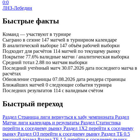
0:0
ЛНЗ-Лебедин
Быстрые факты
Команд
—
участвуют в турнире
Сыграно в сезоне
147
матчей в турнирном календаре
В аналитической выборке
147
объём рабочей выборки
Подходит для расчётов
114
матчей по текущему рынку
Покрытие
77.6%
валидные матчи / аналитическая выборка
Средний тотал
2.88
по матчам выборки
Последний учтённый матч
30.07.2026
дата последнего матча в
расчётах
Обновление страницы
07.08.2026
дата рендера страницы
Ближайших матчей
0
следующие события турнира
Последних результатов
114
с валидным счётом
Быстрый переход
Раздел
Страница лиги
вернуться к хабу чемпионата
Раздел
Матчи лиги
календарь и результаты
Раздел
Статистика
перейти к соседнему рынку
Раздел
1X2
перейти к соседнему
рынку
Раздел
ОЗ
перейти к соседнему рынку
Раздел
ТБ 0.5
текущий раздел
Раздел
ТБ 1.5
перейти к соседнему рынку