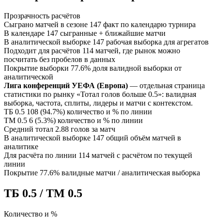
Прозрачность расчётов
Сыграно матчей в сезоне
147
факт по календарю турнира
В календаре
147
сыгранные + ближайшие матчи
В аналитической выборке
147
рабочая выборка для агрегатов
Подходит для расчётов
114
матчей, где рынок можно
посчитать без пробелов в данных
Покрытие выборки
77.6%
доля валидной выборки от
аналитической
Лига конференций УЕФА (Европа)
— отдельная страница
статистики по рынку «Тотал голов больше 0.5»: валидная
выборка, частота, сплиты, лидеры и матчи с контекстом.
ТБ 0.5
108 (94.7%)
количество и % по линии
ТМ 0.5
6 (5.3%)
количество и % по линии
Средний тотал
2.88
голов за матч
В аналитической выборке
147
общий объём матчей в
аналитике
Для расчёта по линии
114
матчей с расчётом по текущей
линии
Покрытие
77.6%
валидные матчи / аналитическая выборка
ТБ 0.5 / ТМ 0.5
Количество и %