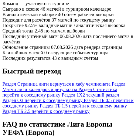
Команд
—
участвуют в турнире
Сыграно в сезоне
46
матчей в турнирном календаре
В аналитической выборке
40
объём рабочей выборки
Подходит для расчётов
37
матчей по текущему рынку
Покрытие
92.5%
валидные матчи / аналитическая выборка
Средний тотал
2.45
по матчам выборки
Последний учтённый матч
06.08.2026
дата последнего матча в
расчётах
Обновление страницы
07.08.2026
дата рендера страницы
Ближайших матчей
0
следующие события турнира
Последних результатов
43
с валидным счётом
Быстрый переход
Раздел
Страница лиги
вернуться к хабу чемпионата
Раздел
Матчи лиги
календарь и результаты
Раздел
Статистика
перейти к соседнему рынку
Раздел
1X2
текущий раздел
Раздел
ОЗ
перейти к соседнему рынку
Раздел
ТБ 0.5
перейти к
соседнему рынку
Раздел
ТБ 1.5
перейти к соседнему рынку
Раздел
ТБ 2.5
перейти к соседнему рынку
FAQ по статистике Лига Европы
УЕФА (Европа)