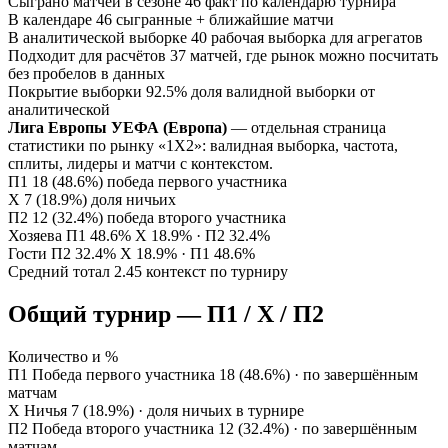
Сыграно матчей в сезоне
46
факт по календарю турнира
В календаре
46
сыгранные + ближайшие матчи
В аналитической выборке
40
рабочая выборка для агрегатов
Подходит для расчётов
37
матчей, где рынок можно посчитать
без пробелов в данных
Покрытие выборки
92.5%
доля валидной выборки от
аналитической
Лига Европы УЕФА (Европа)
— отдельная страница
статистики по рынку «1X2»: валидная выборка, частота,
сплиты, лидеры и матчи с контекстом.
П1
18 (48.6%)
победа первого участника
Х
7 (18.9%)
доля ничьих
П2
12 (32.4%)
победа второго участника
Хозяева
П1 48.6%
Х 18.9% · П2 32.4%
Гости
П2 32.4%
Х 18.9% · П1 48.6%
Средний тотал
2.45
контекст по турниру
Общий турнир — П1 / Х / П2
Количество и %
П1
Победа первого участника
18 (48.6%) · по завершённым
матчам
Х
Ничья
7 (18.9%) · доля ничьих в турнире
П2
Победа второго участника
12 (32.4%) · по завершённым
матчам