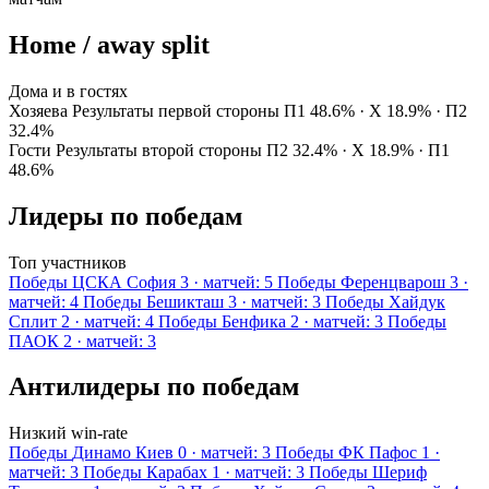
Home / away split
Дома и в гостях
Хозяева
Результаты первой стороны
П1 48.6% · Х 18.9% · П2
32.4%
Гости
Результаты второй стороны
П2 32.4% · Х 18.9% · П1
48.6%
Лидеры по победам
Топ участников
Победы
ЦСКА София
3 · матчей: 5
Победы
Ференцварош
3 ·
матчей: 4
Победы
Бешикташ
3 · матчей: 3
Победы
Хайдук
Сплит
2 · матчей: 4
Победы
Бенфика
2 · матчей: 3
Победы
ПАОК
2 · матчей: 3
Антилидеры по победам
Низкий win-rate
Победы
Динамо Киев
0 · матчей: 3
Победы
ФК Пафос
1 ·
матчей: 3
Победы
Карабах
1 · матчей: 3
Победы
Шериф