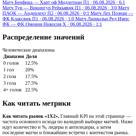
Матч
Бенфика — Харт оф Мидлотиан
П1 · 06.08.2026 · 6:1
Матч
Тун — Викингур Рейкьявик
П1 · 06.08.2026 · 3:0
Матч
ПАОК — Андерлехт
П2 · 06.08.2026 · 0:1
Матч
Лех Познан —
ФК Клаксвик
П1 · 06.08.2026 · 1:0
Матч
Линкольн Ред Импс
ФК — ФК Омония Никосия
Х · 06.08.2026 · 1:1
Распределение значений
Человеческие диапазоны
Диапазон
Доля
0 голов
12.5%
1 гол
20%
2 гола
17.5%
3 гола
27.5%
4+ голов
22.5%
Как читать метрики
Как читать рынок «1X2».
Главный KPI на этой странице —
частота основного исхода по валидной выборке матчей. Ниже
идут количество и %, лидеры и антилидеры, а затем
последние матчи и ближайшие встречи с контекстом рынка.