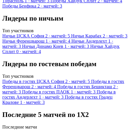
Тирасполь
1 · матчей: 3
Победы
Хайдук Сплит
2 · матчей: 4
Победы
Бенфика
2 · матчей: 3
Лидеры по ничьим
Топ участников
Ничьи
ЦСКА София
2 · матчей: 5
Ничьи
Карабах
2 · матчей: 3
Ничьи
Ференцварош
1 · матчей: 4
Ничьи
Андерлехт
1 ·
матчей: 3
Ничьи
Динамо Киев
1 · матчей: 3
Ничьи
Хайдук
Сплит
0 · матчей: 4
Лидеры по гостевым победам
Топ участников
Победы в гостях
ЦСКА София
2 · матчей: 5
Победы в гостях
Ференцварош
2 · матчей: 4
Победы в гостях
Бешикташ
2 ·
матчей: 3
Победы в гостях
ПАОК
1 · матчей: 3
Победы в
гостях
Андерлехт
1 · матчей: 3
Победы в гостях
Градец
Кралове
1 · матчей: 3
Последние 5 матчей по 1X2
Последние матчи