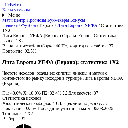
Перейти
Life
Bet
.ru
к
Калькуляторы
основному
Меню
содержанию
Матч-центр
Прогнозы
Букмекеры
Бонусы
Главная
/
Футбол
/
Европа
/
Лига Европы УЕФА
/
Статистика:
1X2
Лига Европы УЕФА (Европа)
Страна: Европа
Статистика
рынка
1X2
В аналитической выборке: 40
Подходит для расчётов: 37
Покрытие: 92.5%
Лига Европы УЕФА (Европа): статистика 1X2
Частота исходов, реальные сплиты, лидеры и матчи с
контекстом по рынку исходов в турнире Лига Европы УЕФА
(Европа).
П1: 48.6%
Х: 18.9%
П2: 32.4%
🧮 Для расчёта: 37
Статистика исходов
Аналитическая выборка: 40
Для расчёта по рынку: 37
Покрытие: 92.5%
Последний учтённый матч: 06.08.2026
Тип рынка
1X2
Выборка
37