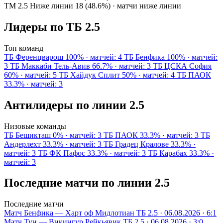
ТМ 2.5
Ниже линии
18 (48.6%) · матчи ниже линии
Лидеры по ТБ 2.5
Топ команд
ТБ
Ференцварош
100% · матчей: 4
ТБ
Бенфика
100% · матчей:
3
ТБ
Маккаби Тель-Авив
66.7% · матчей: 3
ТБ
ЦСКА София
60% · матчей: 5
ТБ
Хайдук Сплит
50% · матчей: 4
ТБ
ПАОК
33.3% · матчей: 3
Антилидеры по линии 2.5
Низовые команды
ТБ
Бешикташ
0% · матчей: 3
ТБ
ПАОК
33.3% · матчей: 3
ТБ
Андерлехт
33.3% · матчей: 3
ТБ
Градец Кралове
33.3% ·
матчей: 3
ТБ
ФК Пафос
33.3% · матчей: 3
ТБ
Карабах
33.3% ·
матчей: 3
Последние матчи по линии 2.5
Последние матчи
Матч
Бенфика — Харт оф Мидлотиан
ТБ 2.5 · 06.08.2026 · 6:1
Матч
Тун — Викингур Рейкьявик
ТБ 2.5 · 06.08.2026 · 3:0