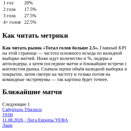
1 гол
20%
2 гола
17.5%
3 гола
27.5%
4+ голов
22.5%
Как читать метрики
Как читать рынок «Тотал голов больше 2.5».
Главный KPI
на этой странице — частота основного исхода по валидной
выборке матчей. Ниже идут количество и %, лидеры и
антилидеры, а затем последние матчи и ближайшие встречи с
контекстом рынка. Сначала оцени объём валидной выборки и
покрытие, затем смотри на частоту и только потом на
командные экстремумы — так картина будет точнее.
Ближайшие матчи
Следующие 1
Сабуртало Тбилиси
19:00
11.08.2026 · Лига Европы УЕФА
Ларн