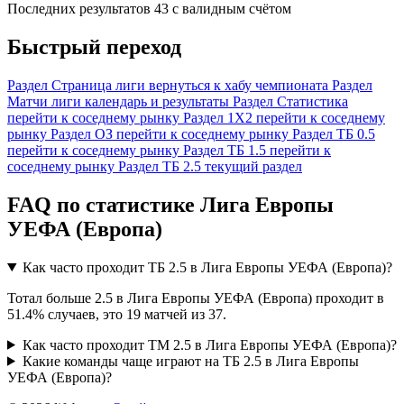
Последних результатов
43
с валидным счётом
Быстрый переход
Раздел
Страница лиги
вернуться к хабу чемпионата
Раздел
Матчи лиги
календарь и результаты
Раздел
Статистика
перейти к соседнему рынку
Раздел
1X2
перейти к соседнему
рынку
Раздел
ОЗ
перейти к соседнему рынку
Раздел
ТБ 0.5
перейти к соседнему рынку
Раздел
ТБ 1.5
перейти к
соседнему рынку
Раздел
ТБ 2.5
текущий раздел
FAQ по статистике Лига Европы
УЕФА (Европа)
Как часто проходит ТБ 2.5 в Лига Европы УЕФА (Европа)?
Тотал больше 2.5 в Лига Европы УЕФА (Европа) проходит в
51.4% случаев, это 19 матчей из 37.
Как часто проходит ТМ 2.5 в Лига Европы УЕФА (Европа)?
Какие команды чаще играют на ТБ 2.5 в Лига Европы
УЕФА (Европа)?