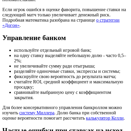
Если игрок ошибся в оценке фаворита, повышение ставки на
следующий матч только увеличивает денежный риск.
Подробная математика разобрана на странице
о стратегии
«Догон»
.
Управление банком
используйте отдельный игровой банк;
на одну ставку выделяйте небольшую долю - часто 0,5–
2%;
не увеличивайте сумму ради отыгрыша;
разделяйте одиночные ставки, экспрессы и системы;
фиксируйте свою вероятность до результата матча;
считайте ROI, средний коэффициент и максимальную
просадку;
сравнивайте выбранную цену с коэффициентом
закрытия.
Для более консервативного управления банкроллом можно
изучить
систему Миллера
. Долю банка при собственной
оценке вероятности помогает рассчитать
калькулятор Келли
.
Частые ошибки при ставках на исход