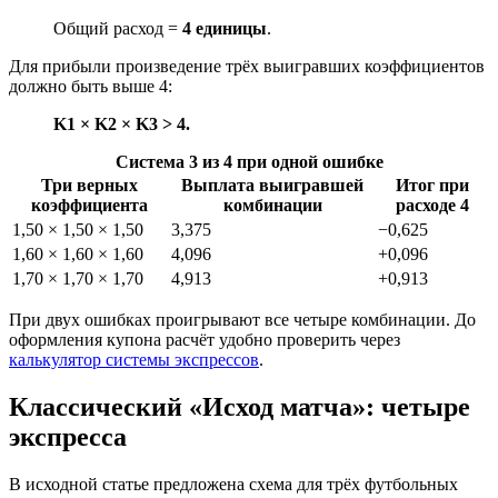
Общий расход =
4 единицы
.
Для прибыли произведение трёх выигравших коэффициентов
должно быть выше 4:
K1 × K2 × K3 > 4.
Система 3 из 4 при одной ошибке
Три верных
Выплата выигравшей
Итог при
коэффициента
комбинации
расходе 4
1,50 × 1,50 × 1,50
3,375
−0,625
1,60 × 1,60 × 1,60
4,096
+0,096
1,70 × 1,70 × 1,70
4,913
+0,913
При двух ошибках проигрывают все четыре комбинации. До
оформления купона расчёт удобно проверить через
калькулятор системы экспрессов
.
Классический «Исход матча»: четыре
экспресса
В исходной статье предложена схема для трёх футбольных