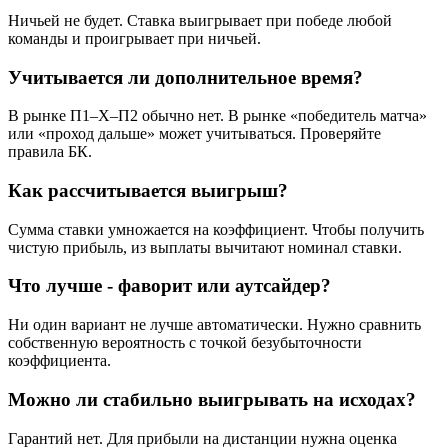
Ничьей не будет. Ставка выигрывает при победе любой
команды и проигрывает при ничьей.
Учитывается ли дополнительное время?
В рынке П1–Х–П2 обычно нет. В рынке «победитель матча»
или «проход дальше» может учитываться. Проверяйте
правила БК.
Как рассчитывается выигрыш?
Сумма ставки умножается на коэффициент. Чтобы получить
чистую прибыль, из выплаты вычитают номинал ставки.
Что лучше - фаворит или аутсайдер?
Ни один вариант не лучше автоматически. Нужно сравнить
собственную вероятность с точкой безубыточности
коэффициента.
Можно ли стабильно выигрывать на исходах?
Гарантий нет. Для прибыли на дистанции нужна оценка