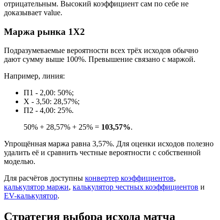
отрицательным. Высокий коэффициент сам по себе не
доказывает value.
Маржа рынка 1X2
Подразумеваемые вероятности всех трёх исходов обычно
дают сумму выше 100%. Превышение связано с маржой.
Например, линия:
П1 - 2,00: 50%;
Х - 3,50: 28,57%;
П2 - 4,00: 25%.
50% + 28,57% + 25% =
103,57%
.
Упрощённая маржа равна 3,57%. Для оценки исходов полезно
удалить её и сравнить честные вероятности с собственной
моделью.
Для расчётов доступны
конвертер коэффициентов
,
калькулятор маржи
,
калькулятор честных коэффициентов
и
EV-калькулятор
.
Стратегия выбора исхода матча