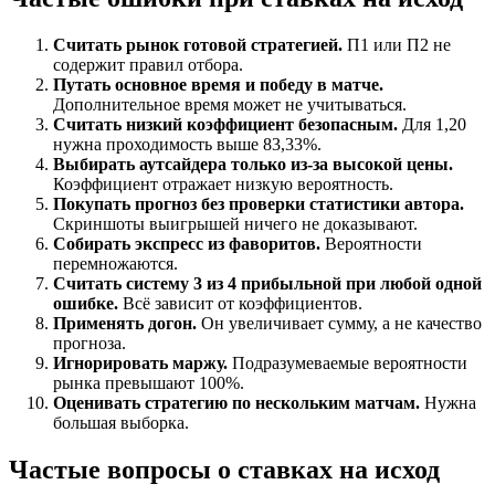
Считать рынок готовой стратегией.
П1 или П2 не
содержит правил отбора.
Путать основное время и победу в матче.
Дополнительное время может не учитываться.
Считать низкий коэффициент безопасным.
Для 1,20
нужна проходимость выше 83,33%.
Выбирать аутсайдера только из-за высокой цены.
Коэффициент отражает низкую вероятность.
Покупать прогноз без проверки статистики автора.
Скриншоты выигрышей ничего не доказывают.
Собирать экспресс из фаворитов.
Вероятности
перемножаются.
Считать систему 3 из 4 прибыльной при любой одной
ошибке.
Всё зависит от коэффициентов.
Применять догон.
Он увеличивает сумму, а не качество
прогноза.
Игнорировать маржу.
Подразумеваемые вероятности
рынка превышают 100%.
Оценивать стратегию по нескольким матчам.
Нужна
большая выборка.
Частые вопросы о ставках на исход