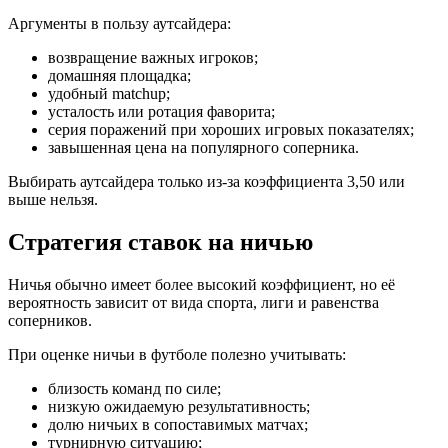
Аргументы в пользу аутсайдера:
возвращение важных игроков;
домашняя площадка;
удобный matchup;
усталость или ротация фаворита;
серия поражений при хороших игровых показателях;
завышенная цена на популярного соперника.
Выбирать аутсайдера только из-за коэффициента 3,50 или
выше нельзя.
Стратегия ставок на ничью
Ничья обычно имеет более высокий коэффициент, но её
вероятность зависит от вида спорта, лиги и равенства
соперников.
При оценке ничьи в футболе полезно учитывать:
близость команд по силе;
низкую ожидаемую результативность;
долю ничьих в сопоставимых матчах;
турнирную ситуацию;