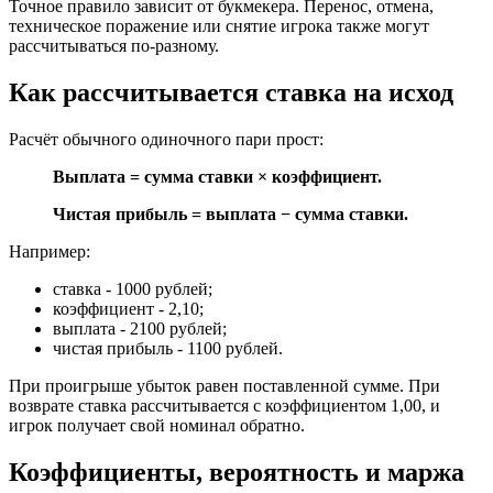
Точное правило зависит от букмекера. Перенос, отмена,
техническое поражение или снятие игрока также могут
рассчитываться по-разному.
Как рассчитывается ставка на исход
Расчёт обычного одиночного пари прост:
Выплата = сумма ставки × коэффициент.
Чистая прибыль = выплата − сумма ставки.
Например:
ставка - 1000 рублей;
коэффициент - 2,10;
выплата - 2100 рублей;
чистая прибыль - 1100 рублей.
При проигрыше убыток равен поставленной сумме. При
возврате ставка рассчитывается с коэффициентом 1,00, и
игрок получает свой номинал обратно.
Коэффициенты, вероятность и маржа