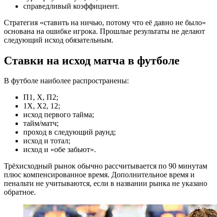
справедливый коэффициент.
Стратегия «ставить на ничью, потому что её давно не было»
основана на ошибке игрока. Прошлые результаты не делают
следующий исход обязательным.
Ставки на исход матча в футболе
В футболе наиболее распространены:
П1, Х, П2;
1X, X2, 12;
исход первого тайма;
тайм/матч;
проход в следующий раунд;
исход и тотал;
исход и «обе забьют».
Трёхисходный рынок обычно рассчитывается по 90 минутам
плюс компенсированное время. Дополнительное время и
пенальти не учитываются, если в названии рынка не указано
обратное.