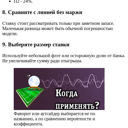
П2 - 24%.
8. Сравните с линией без маржи
Ставку стоит рассматривать только при заметном запасе.
Маленькая разница может быть обычной погрешностью
модели.
9. Выберите размер ставки
Используйте небольшой флэт или осторожную долю от банка.
Не увеличивайте сумму ради отыгрыша.
Фаворит или аутсайдер выбирается не по
названию, а по сравнению вероятности и
коэффициента.