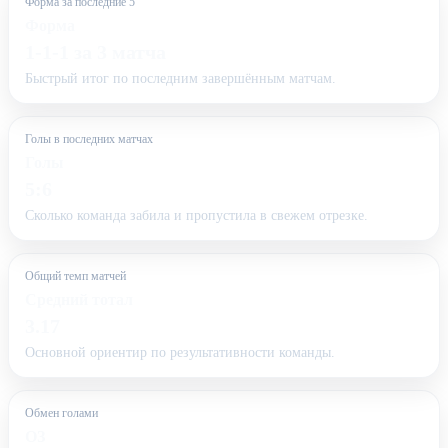
Форма за последние 5
Форма
1-1-1 за 3 матча
Быстрый итог по последним завершённым матчам.
Голы в последних матчах
Голы
5:6
Сколько команда забила и пропустила в свежем отрезке.
Общий темп матчей
Средний тотал
3.17
Основной ориентир по результативности команды.
Обмен голами
ОЗ