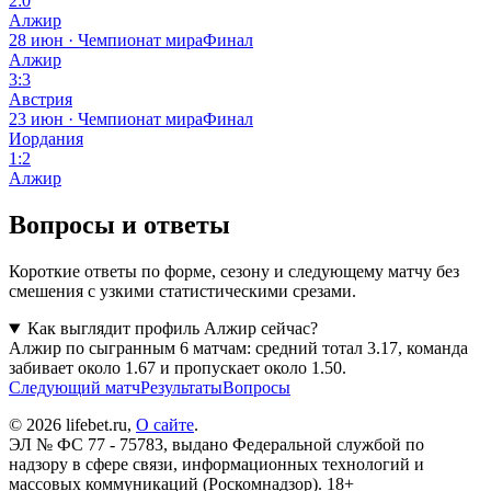
2:0
Алжир
28 июн · Чемпионат мира
Финал
Алжир
3:3
Австрия
23 июн · Чемпионат мира
Финал
Иордания
1:2
Алжир
Вопросы и ответы
Короткие ответы по форме, сезону и следующему матчу без
смешения с узкими статистическими срезами.
Как выглядит профиль Алжир сейчас?
Алжир по сыгранным 6 матчам: средний тотал 3.17, команда
забивает около 1.67 и пропускает около 1.50.
Следующий матч
Результаты
Вопросы
© 2026 lifebet.ru,
О сайте
.
ЭЛ № ФС 77 - 75783, выдано Федеральной службой по
надзору в сфере связи, информационных технологий и
массовых коммуникаций (Роскомнадзор). 18+