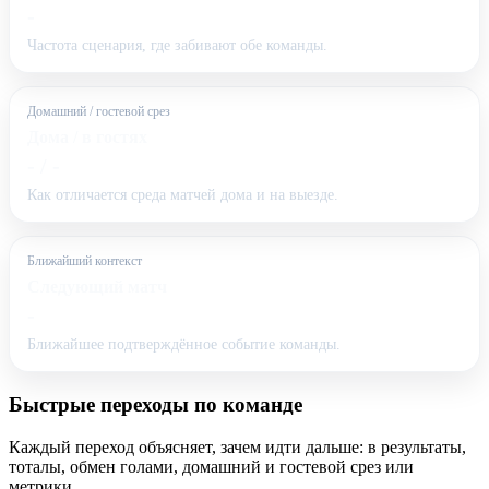
-
Частота сценария, где забивают обе команды.
Домашний / гостевой срез
Дома / в гостях
- / -
Как отличается среда матчей дома и на выезде.
Ближайший контекст
Следующий матч
-
Ближайшее подтверждённое событие команды.
Быстрые переходы по команде
Каждый переход объясняет, зачем идти дальше: в результаты,
тоталы, обмен голами, домашний и гостевой срез или
метрики.