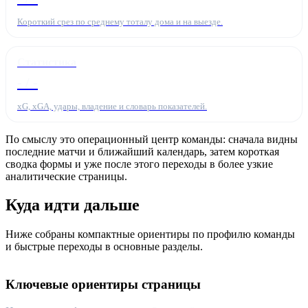
Короткий срез по среднему тоталу дома и на выезде.
Статистика
- / -
xG, xGA, удары, владение и словарь показателей.
По смыслу это операционный центр команды: сначала видны
последние матчи и ближайший календарь, затем короткая
сводка формы и уже после этого переходы в более узкие
аналитические страницы.
Куда идти дальше
Ниже собраны компактные ориентиры по профилю команды
и быстрые переходы в основные разделы.
Ключевые ориентиры страницы