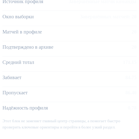
Источник профиля
Завершённые матчи команды
Окно выборки
Завершённых матчей: 20
Матчей в профиле
20
Подтверждено в архиве
20
Средний тотал
171.15
Забивает
84.75
Пропускает
86.40
Надёжность профиля
0.78
Этот блок не заменяет главный центр страницы, а помогает быстро
проверить ключевые ориентиры и перейти в более узкий раздел.