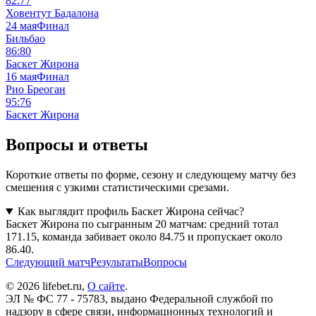
82:77
Ховентут Бадалона
24 мая
Финал
Бильбао
86:80
Баскет Жирона
16 мая
Финал
Рио Бреоган
95:76
Баскет Жирона
Вопросы и ответы
Короткие ответы по форме, сезону и следующему матчу без
смешения с узкими статистическими срезами.
Как выглядит профиль Баскет Жирона сейчас?
Баскет Жирона по сыгранным 20 матчам: средний тотал
171.15, команда забивает около 84.75 и пропускает около
86.40.
Следующий матч
Результаты
Вопросы
© 2026 lifebet.ru,
О сайте
.
ЭЛ № ФС 77 - 75783, выдано Федеральной службой по
надзору в сфере связи, информационных технологий и