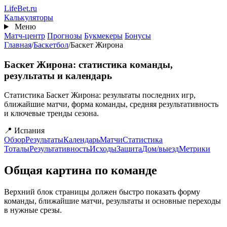
Перейти
Life
Bet
.ru
к
Калькуляторы
основному
Меню
содержанию
Матч-центр
Прогнозы
Букмекеры
Бонусы
Главная
/
Баскетбол
/
Баскет Жирона
Баскет Жирона: статистика команды,
результаты и календарь
Статистика Баскет Жирона: результаты последних игр,
ближайшие матчи, форма команды, средняя результативность
и ключевые тренды сезона.
📍 Испания
Обзор
Результаты
Календарь
Матчи
Статистика
Тоталы
Результативность
Исходы
Защита
Дом/выезд
Метрики
Общая картина по команде
Верхний блок страницы должен быстро показать форму
команды, ближайшие матчи, результаты и основные переходы
в нужные срезы.