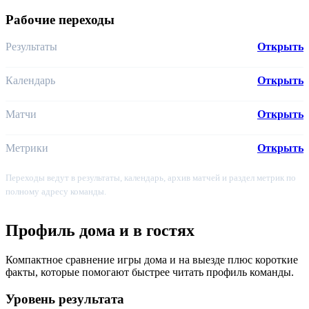
Рабочие переходы
Результаты
Открыть
Календарь
Открыть
Матчи
Открыть
Метрики
Открыть
Переходы ведут в результаты, календарь, архив матчей и раздел метрик по
полному адресу команды.
Профиль дома и в гостях
Компактное сравнение игры дома и на выезде плюс короткие
факты, которые помогают быстрее читать профиль команды.
Уровень результата