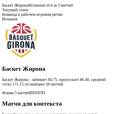
Баскет Жирона
Испания
1-0-4 за 5 матчей
Текущий сезон
Команда в рабочем игровом ритме
Испания
Баскет Жирона
Баскет Жирона - забивает 84.75, пропускает 86.40, средний
тотал 171.15 по выборке 20 матчей.
Форма 5 матчей
ВПППП
Матчи для контекста