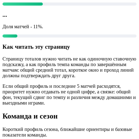
...
Доля матчей - 11%.
Как читать эту страницу
Страницу тоталов нужно читать не как одиночную ставочную
подсказку, а как профиль темпа команды по завершённым
матчам: общий средний тотал, короткое окно и проход линий
должны подтверждать друг друга.
Если общий профиль и последние 5 матчей расходятся,
приоритет нужно отдавать не одной цифре, а связке: общий
фон, текущий сдвиг по темпу и различия между домашними и
выездными играми.
Команда и сезон
Короткий профиль сезона, ближайшие ориентиры и базовые
показатели команды.