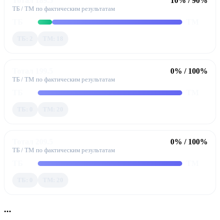
Тотал 189.5
10% / 90%
ТБ / ТМ по фактическим результатам
ТБ
ТМ
ТБ: 2
ТМ: 18
Тотал 199.5
0% / 100%
ТБ / ТМ по фактическим результатам
ТБ
ТМ
ТБ: 0
ТМ: 20
Тотал 209.5
0% / 100%
ТБ / ТМ по фактическим результатам
ТБ
ТМ
ТБ: 0
ТМ: 20
...