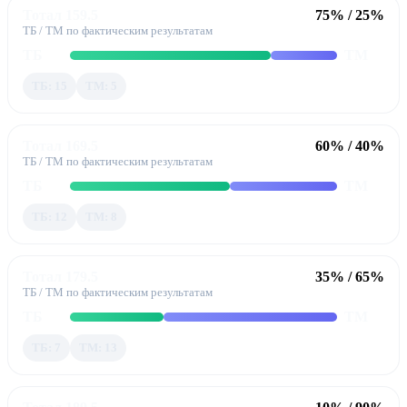
Тотал 159.5
75% / 25%
ТБ / ТМ по фактическим результатам
ТБ
ТМ
ТБ: 15
ТМ: 5
Тотал 169.5
60% / 40%
ТБ / ТМ по фактическим результатам
ТБ
ТМ
ТБ: 12
ТМ: 8
Тотал 179.5
35% / 65%
ТБ / ТМ по фактическим результатам
ТБ
ТМ
ТБ: 7
ТМ: 13